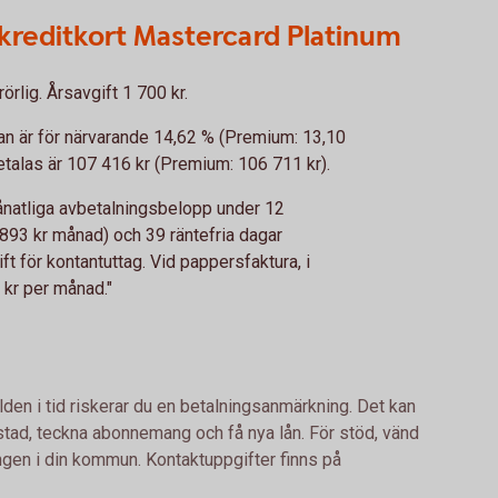
kreditkort Mastercard Platinum
rlig. Årsavgift 1 700 kr.
ntan är för närvarande 14,62 % (Premium: 13,10
alas är 107 416 kr (Premium: 106 711 kr).
natliga avbetalningsbelopp under 12
893 kr månad) och 39 räntefria dagar
ift för kontantuttag. Vid pappersfaktura, i
9 kr per månad."
lden i tid riskerar du en betalningsanmärkning. Det kan
bostad, teckna abonnemang och få nya lån. För stöd, vänd
ingen i din kommun. Kontaktuppgifter finns på