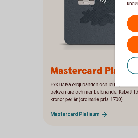
under
Mastercard Platinum
Exklusiva erbjudanden och lounge access
bekvämare och mer belönande. Rabatt fö
kronor per år (ordinarie pris 1700).
Mastercard
Platinum