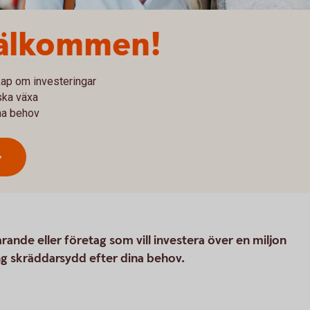
välkommen!
kap om investeringar
ska växa
ina behov
ande eller företag som vill investera över en miljon
ng skräddarsydd efter dina behov.