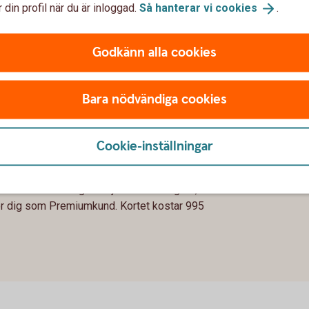
 din profil när du är inloggad.
Så hanterar vi
cookies
.
Godkänn alla cookies
Bara nödvändiga cookies
Cookie-inställningar
 – kortet för dig som vill res
 världen över – gör varje resa smidigare,
r dig som Premiumkund. Kortet kostar 995