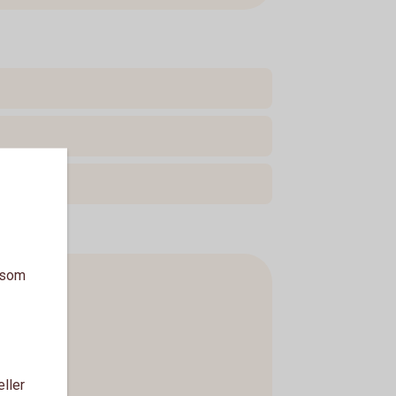
a som
eller