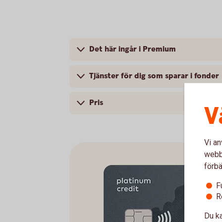
Det här ingår i Premium
Tjänster för dig som sparar i fonder
Pris
V
Vi an
webbp
förbä
F
R
Du ka