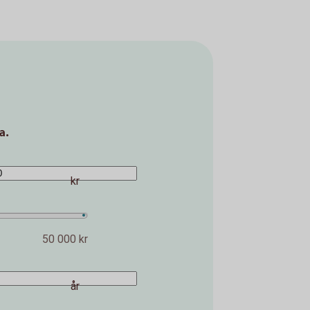
a.
kr
50 000 kr
år