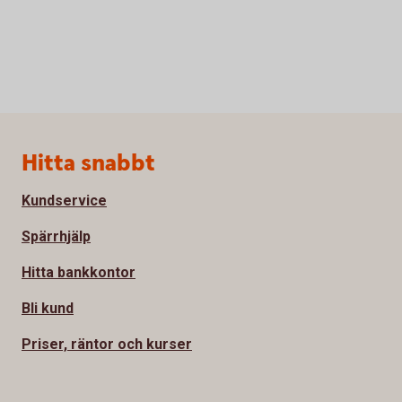
Sidfot
Hitta snabbt
Kundservice
Spärrhjälp
Hitta bankkontor
Bli kund
Priser, räntor och kurser