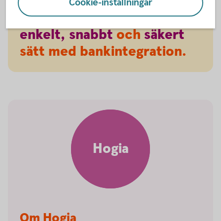
Cookie-inställningar
Hantera er ekonomi på ett
enkelt,
snabbt
och
säkert
sätt med bankintegration.
Hogia
Om Hogia