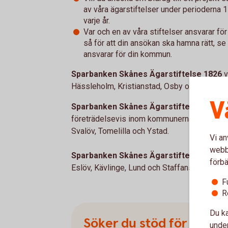
av våra ägarstiftelser under perioderna
varje år.
Var och en av våra stiftelser ansvarar fö
så för att din ansökan ska hamna rätt, se
ansvarar för din kommun.
Sparbanken Skånes Ägarstiftelse 1826
v
Hässleholm, Kristianstad, Osby och Östra G
V
Sparbanken Skånes Ägarstiftelse Färs &
företrädelsevis inom kommunerna Eslöv, Hör
Svalöv, Tomelilla och Ystad.
Vi an
webbp
Sparbanken Skånes Ägarstiftelse Finn
ve
förbä
Eslöv, Kävlinge, Lund och Staffanstorp.
F
R
Du ka
Söker du stöd för löpa
under