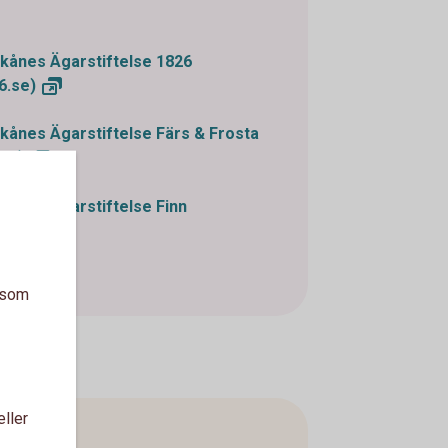
kånes Ägarstiftelse 1826
6.se)
ånes Ägarstiftelse Färs & Frosta
.se)
ånes Ägarstiftelse Finn
.se)
a som
eller