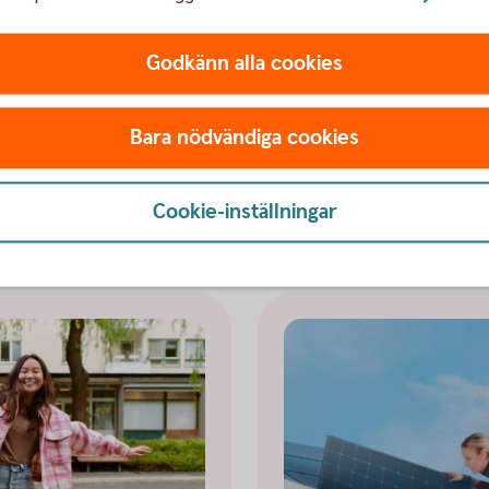
 löpande föreningsverksamhet. Däremot samarbetar
a aktörer som ger Sparbanken Skåne nya
Godkänn alla cookies
sponsring. Vi får många förfrågningar och
 med våra värderingar och sätter
Bara nödvändiga cookies
ng.
Cookie-inställningar