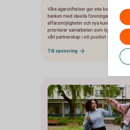
Våra ägarstiftelser ger inte bidrag till
banken med ideella föreningar och andr
affärsmöjligheter och nya kunder, alltså 
prioriterar samarbeten som ligger i linje
vårt partnerskap i ett positivt sammanha
Till
sponsring