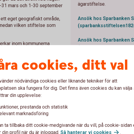
ägarstiftelse.
 1-31 mars och 1-30 september
Ansök hos Sparbanken S
r ett eget geografiskt område,
 nedan vilken stiftelse som
(sparbanksstiftelsen182
Ansök hos Sparbanken Sk
erkar inom kommunerna
(sparbanksstiftelsenfof
öinge.
åra cookies, ditt val
Ansök hos Sparbanken Sk
 Frosta
verkar
(sparbanksstiftelsenfinn
by, Höör, Simrishamn, Sjöbo,
vänder nödvändiga cookies eller liknande tekniker för att
latsen ska fungera för dig. Det finns även cookies du kan välj
rkar främst inom kommunerna
ttrar din upplevelse:
unktioner, prestanda och statistik
elevant marknadsföring
n ta tillbaka ditt cookie-medgivande när du vill, på cookie-sidan 
nde föreningsverksamhet?
 din profil när du är inloggad.
Så hanterar vi
cookies
.