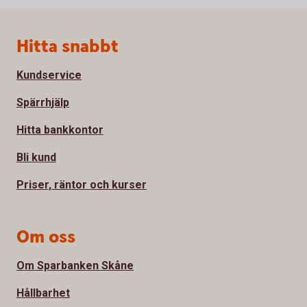
Sidfot
Hitta snabbt
Kundservice
Spärrhjälp
Hitta bankkontor
Bli kund
Priser, räntor och kurser
Om oss
Om Sparbanken Skåne
Hållbarhet