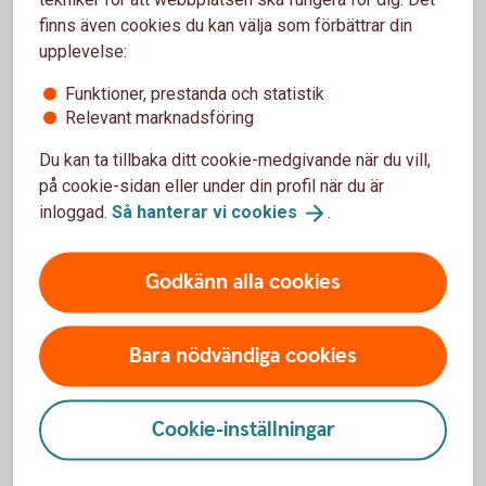
finns även cookies du kan välja som förbättrar din
upplevelse:
För att se detta innehåll behöver du först
godkänna cookies för Funktioner, prestanda
Funktioner, prestanda och statistik
och statistik.
Relevant marknadsföring
Inställningar för cookies
Du kan ta tillbaka ditt cookie-medgivande när du vill,
på cookie-sidan eller under din profil när du är
inloggad.
Så hanterar vi
cookies
.
Det ekonomiska kretsloppet
Godkänn alla cookies
Bara nödvändiga cookies
För att se detta innehåll behöver du först
godkänna cookies för Funktioner, prestanda
och statistik.
Cookie-inställningar
Inställningar för cookies