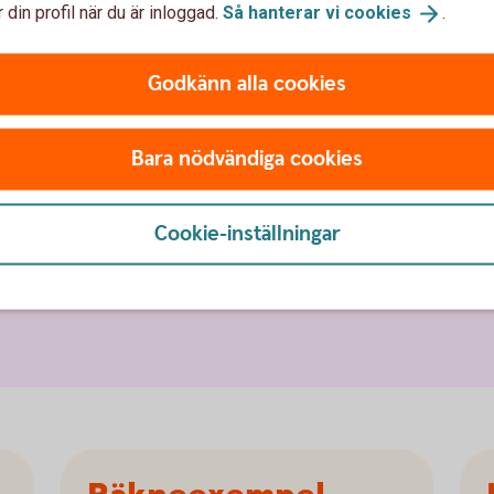
 din profil när du är inloggad.
Så hanterar vi
cookies
.
Godkänn alla cookies
Bara nödvändiga cookies
Cookie-inställningar
 har du tillgång till Superdealen som gäller både
et utöver butikens befintliga rabatter!