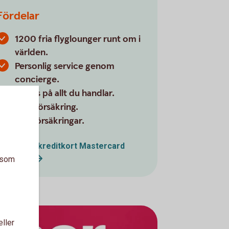
Fördelar
1200 fria flyglounger runt om i
världen.
Personlig service genom
concierge.
Bonus på allt du handlar.
Reseförsäkring.
Köpförsäkringar.
Betal- och kreditkort Mastercard
Platinum
a som
eller