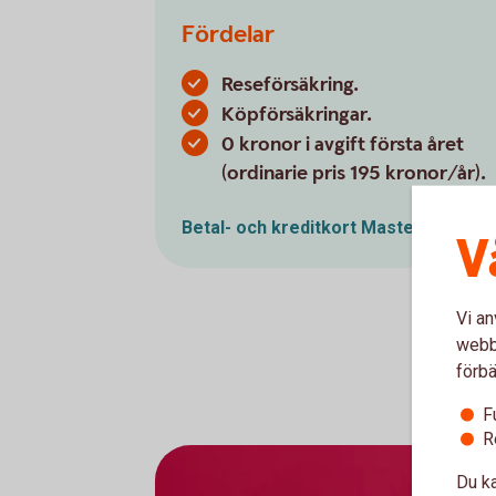
Fördelar
Reseförsäkring.
Köpförsäkringar.
0 kronor i avgift första året
(ordinarie pris 195 kronor/år).
Betal- och kreditkort
Mastercard
V
Vi an
webbp
förbä
F
R
Du ka