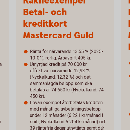
Räkneexempel
Betal- och
kreditkort
Mastercard Guld
Ränta för närvarande 13,55 % (2025-
10-01), rörlig. Årsavgift 495 kr.
a
Utnyttjad kredit på 70 000 kr:
effektiva närvarande 12,93 %
(Nyckelkund: 12,32 %) och det
sammanlagda belopp som ska
betalas är 74 650 kr (Nyckelkund: 74
450 kr).
I ovan exempel återbetalas krediten
med månatliga avbetalningsbelopp
under 12 månader (6 221 kr/månad i
h
snitt, Nyckelkund 6 204 kr månad) och
39 räntefria dagar utnyttjats samt där