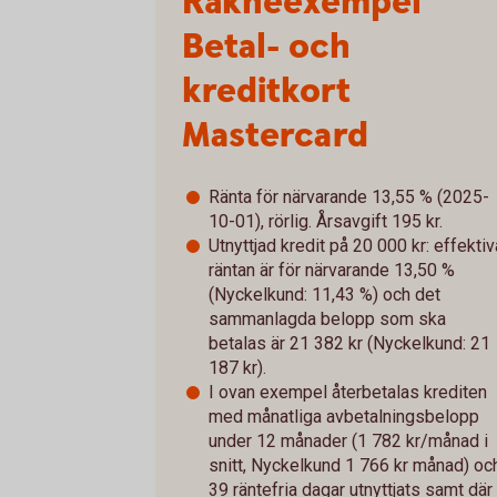
Räkneexempel
Betal- och
kreditkort
Mastercard
Ränta för närvarande 13,55 % (2025-
10-01), rörlig. Årsavgift 195 kr.
Utnyttjad kredit på 20 000 kr: effektiv
räntan är för närvarande 13,50 %
(Nyckelkund: 11,43 %) och det
sammanlagda belopp som ska
betalas är 21 382 kr (Nyckelkund: 21
187 kr).
I ovan exempel återbetalas krediten
med månatliga avbetalningsbelopp
under 12 månader (1 782 kr/månad i
snitt, Nyckelkund 1 766 kr månad) oc
39 räntefria dagar utnyttjats samt där