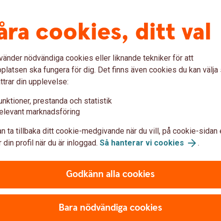
ifter vi behandlar och för vilka ändamål. Du kan
åra cookies, ditt val
nden och val i internetbanken eller i appen, på ditt
undcenter.
vänder nödvändiga cookies eller liknande tekniker för att
latsen ska fungera för dig. Det finns även cookies du kan välj
av personuppgifter i dokumentet
ttrar din upplevelse:
ing av personuppgifter”.
unktioner, prestanda och statistik
elevant marknadsföring
n ta tillbaka ditt cookie-medgivande när du vill, på cookie-sidan 
 din profil när du är inloggad.
Så hanterar vi cookies
.
Godkänn alla cookies
med?
Bara nödvändiga cookies
?