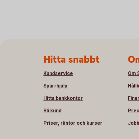
Sidfot
Hitta snabbt
Om
Kundservice
Om S
Spärrhjälp
Håll
Hitta bankkontor
Fina
Bli kund
Pre
Priser, räntor och kurser
Jobb