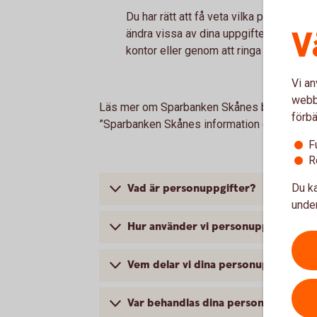
Du har rätt att få veta vilka personuppg
V
ändra vissa av dina uppgifter, godkänna
kontor eller genom att ringa bankens K
Vi an
webbp
Läs mer om Sparbanken Skånes behandling 
förbä
”Sparbanken Skånes information om behandl
F
R
Du ka
Vad är personuppgifter?
under
Hur använder vi personuppgifter?
Vem delar vi dina personuppgifter 
Var behandlas dina personuppgifter