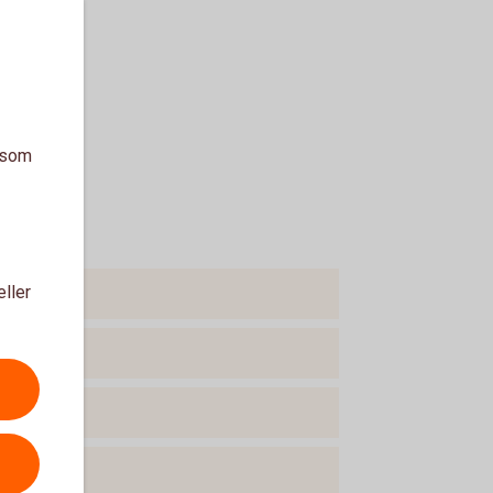
a som
eller