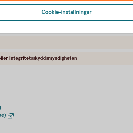
Cookie-inställningar
ifter?
ller Integritetsskyddsmyndigheten
se)