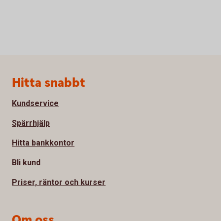
Sidfot
Hitta snabbt
Kundservice
Spärrhjälp
Hitta bankkontor
Bli kund
Priser, räntor och kurser
Om oss