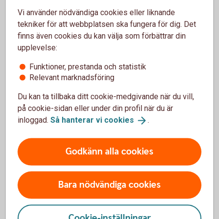
Deklarationshjälp (familjensjurist.
se)
Vi använder nödvändiga cookies eller liknande
Skatt (familjensjurist.
se)
tekniker för att webbplatsen ska fungera för dig. Det
finns även cookies du kan välja som förbättrar din
upplevelse:
Funktioner, prestanda och statistik
Relevant marknadsföring
Du kan ta tillbaka ditt cookie-medgivande när du vill,
på cookie-sidan eller under din profil när du är
inloggad.
Så hanterar vi
cookies
.
Godkänn alla cookies
Planerar du framåt i företaget?
Bara nödvändiga cookies
Står du inför förändringar eller vill du säkra nästa
steg?
Cookie-inställningar