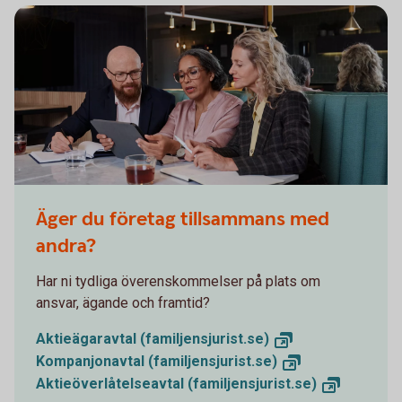
Äger du företag tillsammans med
andra?
Har ni tydliga överenskommelser på plats om
ansvar, ägande och framtid?
Aktieägaravtal
(familjensjurist.se)
Kompanjonavtal (familjensjurist.
se)
Aktieöverlåtelseavtal (familjensjurist.
se)