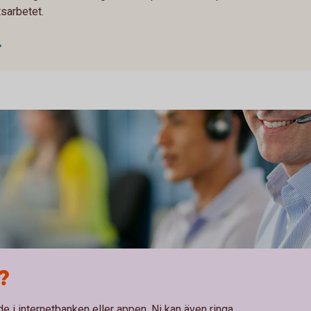
tsarbetet.
?
 i internetbanken eller appen. Ni kan även ringa