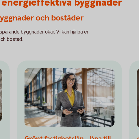
l energieffektiva byggnader
a byggnader och bostäder
sparande byggnader ökar. Vi kan hjälpa er
och bostad.
Grönt fastighetslån - låna till