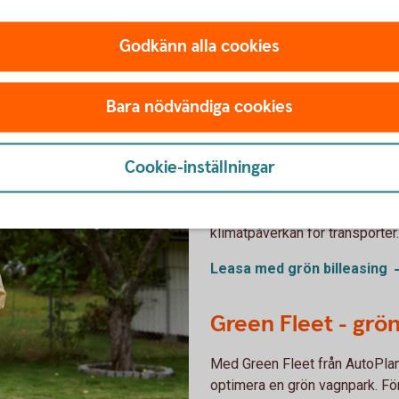
Godkänn alla cookies
hållbara transporter
Bara nödvändiga cookies
Grön billeasing – f
Cookie-inställningar
lastbilar
Grön billeasing för er som vil
klimatpåverkan för transporter.
Leasa med grön
billeasing
Green Fleet - grö
Med Green Fleet från AutoPlan
optimera en grön vagnpark. För