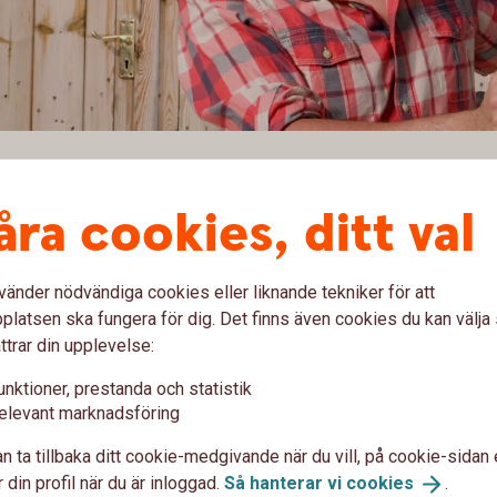
tag och BRF
åra cookies, ditt val
tsföreningen hjälp med finansiering för
ån företag vara rätt lösning.
vänder nödvändiga cookies eller liknande tekniker för att
latsen ska fungera för dig. Det finns även cookies du kan välj
ergång till förnybar energi minskar riskerna med
ttrar din upplevelse:
minskad energiförbrukning.
unktioner, prestanda och statistik
gieffektiva byggnader.
elevant marknadsföring
n ta tillbaka ditt cookie-medgivande när du vill, på cookie-sidan 
 din profil när du är inloggad.
Så hanterar vi
cookies
.