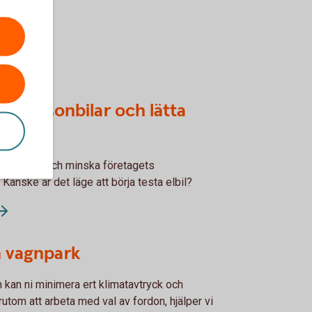
ör personbilar och lätta
l ställa om och minska företagets
 Kanske är det läge att börja testa elbil?
n vagnpark
 kan ni minimera ert klimatavtryck och
utom att arbeta med val av fordon, hjälper vi