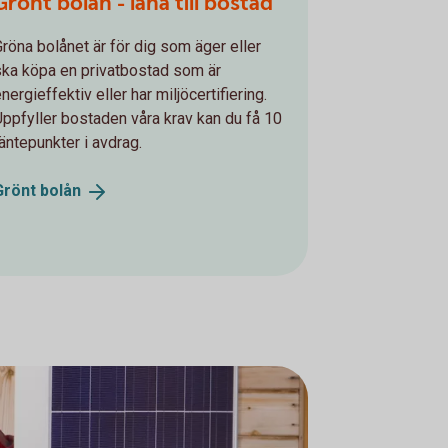
Grönt bolån - låna till bostad
Gröna bolånet är för dig som äger eller
ska köpa en privatbostad som är
nergieffektiv eller har miljöcertifiering.
Uppfyller bostaden våra krav kan du få 10
räntepunkter i avdrag.
Grönt
bolån