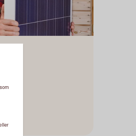
a som
eller