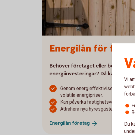
Energilån för före
V
Behöver företaget eller bostadsrät
energiinvesteringar? Då kan Energil
Vi an
webbp
Genom energieffektivisering och öv
förbä
volatila energipriser.
Kan påverka fastighetsvärdet med 
F
Attrahera nya hyresgäster med ener
R
Energilån
företag
Du ka
under