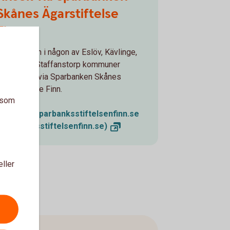
Skånes Ägarstiftelse
Finn
Finns skolan i någon av Eslöv, Kävlinge,
Lund, eller Staffanstorp kommuner
ansöker du via Sparbanken Skånes
Ägarstiftelse Finn.
a som
Ansök på sparbanksstiftelsenfinn.se
(sparbanksstiftelsenfinn.se)
eller