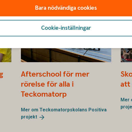
Bara nödvändiga cookies
Cookie-inställningar
Teckomatorp Positiva projekt
Lödde
ng
Afterschool för mer
Sko
rörelse för alla i
att
Teckomatorp
Mer 
proj
Mer om Teckomatorpskolans Positiva
projekt