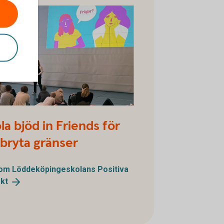
köpinge Positiva projekt
la bjöd in Friends för
 bryta gränser
om Löddeköpingeskolans Positiva
ekt