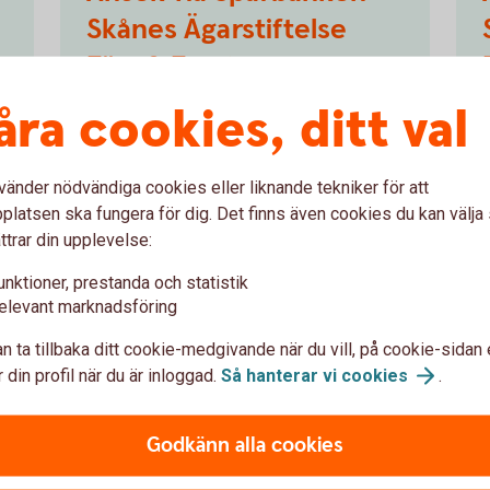
Skånes Ägarstiftelse
Färs & Frosta
åra cookies, ditt val
Finns skolan i någon av Eslöv, Hörby,
Höör, Simrishamn, Sjöbo, Svalöv,
Tomelilla eller Ystad kommuner ansöker
vänder nödvändiga cookies eller liknande tekniker för att
du via Sparbanken Skånes Ägarstiftelse
latsen ska fungera för dig. Det finns även cookies du kan välj
Färs & Frosta.
ttrar din upplevelse:
e
Ansök på sparbanksstiftelsenfof.se
unktioner, prestanda och statistik
(sparbanksstiftelsenfof.se)
elevant marknadsföring
n ta tillbaka ditt cookie-medgivande när du vill, på cookie-sidan 
 din profil när du är inloggad.
Så hanterar vi
cookies
.
 fått stöd
Godkänn alla cookies