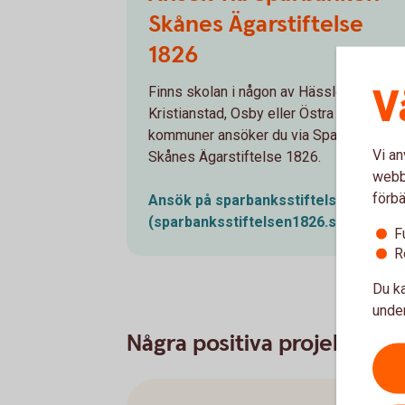
Skånes Ägarstiftelse
1826
V
Finns skolan i någon av Hässleholm,
Kristianstad, Osby eller Östra Göinge
kommuner ansöker du via Sparbanken
Vi an
Skånes Ägarstiftelse 1826.
webbp
förbä
Ansök på sparbanksstiftelsen1826.s
(sparbanksstiftelsen1826.se)
F
R
Du ka
under
Några positiva projekt som