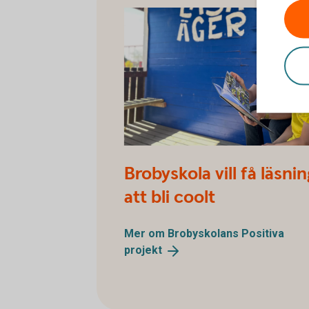
Broby Positiva projekt
Brobyskola vill få läsni
att bli coolt
Mer om Brobyskolans Positiva
projekt