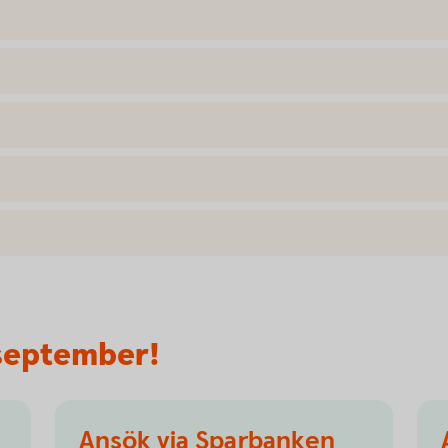
 september!
Ansök via Sparbanken