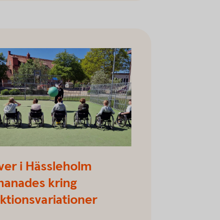
iva projekt Hässleholmsskola
ver i Hässleholm
manades kring
ktionsvariationer