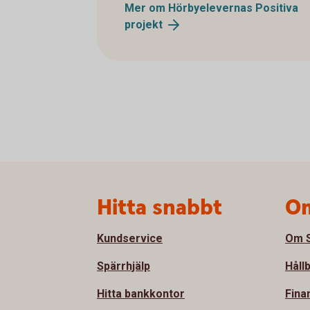
Mer om Hörbyelevernas Positiva
projekt
Sidfot
Hitta snabbt
Om
Kundservice
Om S
Spärrhjälp
Håll
Hitta bankkontor
Fina