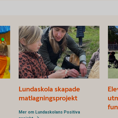
Positiva Projekt Lundaskola
Posit
Lundaskola skapade
Ele
matlagningsprojekt
ut
fun
Mer om Lundaskolans Positiva