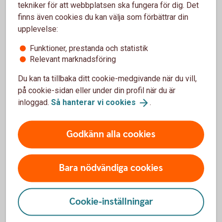
tekniker för att webbplatsen ska fungera för dig. Det
finns även cookies du kan välja som förbättrar din
Varje år stödjer vi flera hundratals projekt och initiativ
upplevelse:
i föreningslivet inom exempelvis idrott, utbildning
och kultur. Vill du ansöka så gör du det direkt hos
Funktioner, prestanda och statistik
någon av våra ägarstiftelser i mars och september
Relevant marknadsföring
varje år.
Du kan ta tillbaka ditt cookie-medgivande när du vill,
Sök bidrag och
stipendier
på cookie-sidan eller under din profil när du är
inloggad.
Så hanterar vi
cookies
.
Godkänn alla cookies
Bara nödvändiga cookies
Cookie-inställningar