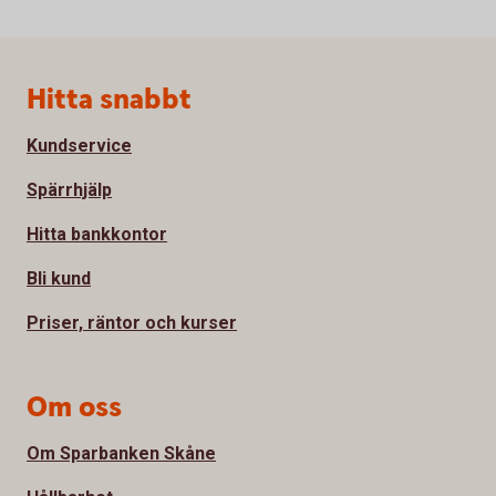
Sidfot
Hitta snabbt
Kundservice
Spärrhjälp
Hitta bankkontor
Bli kund
Priser, räntor och kurser
Om oss
Om Sparbanken Skåne