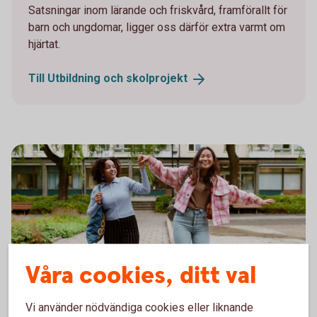
Satsningar inom lärande och friskvård, framförallt för
barn och ungdomar, ligger oss därför extra varmt om
hjärtat.
Till Utbildning och
skolprojekt
Våra cookies, ditt val
Two young women in a balancing act on the edge of a
Vi använder nödvändiga cookies eller liknande
Sök bidrag
pavement