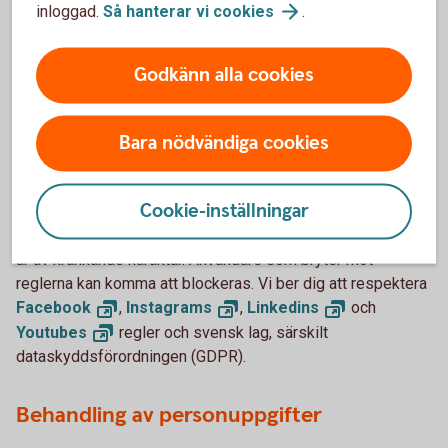
inloggad.
Så hanterar vi
cookies
.
Vi skickar aldrig ut meddelanden till dig där vi ber dig att
lämna ut personliga uppgifter eller att logga in på
internetbanken via en direktlänk. Får du sådant meddelande
Godkänn alla cookies
från någon som uppger sig vara anställd i banken, kontakta
oss omedelbart.
Bara nödvändiga cookies
Håll god ton
Cookie-inställningar
På våra sociala medier sidor vill vi att man håller en trevlig
och saklig ton. Vi kommer att plocka bort kommentarer som
är av kränkande karaktär. Användare som bryter mot
reglerna kan komma att blockeras. Vi ber dig att respektera
Facebook
,
Instagrams
,
Linkedins
och
Youtubes
regler och svensk lag, särskilt
dataskyddsförordningen (GDPR).
Behandling av personuppgifter