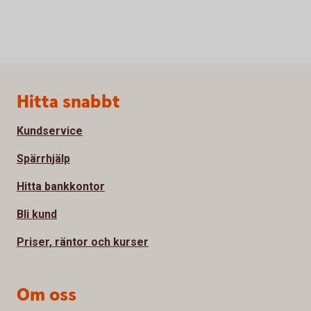
Sidfot
Hitta snabbt
Kundservice
Spärrhjälp
Hitta bankkontor
Bli kund
Priser, räntor och kurser
Om oss