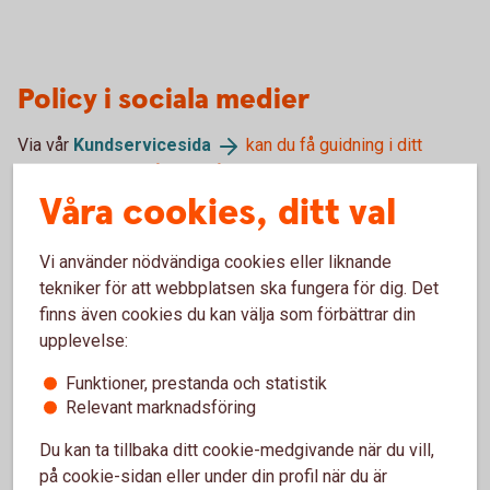
Policy i sociala medier
Via vår
Kundservicesida
kan du få guidning i ditt
ärende och svar på dina frågor.
Våra cookies, ditt val
Tänk på att inte lämna ut personlig information, som
personnummer, kontonummer, kortnummer, PIN-kod,
Vi använder nödvändiga cookies eller liknande
lösenord eller annan känslig information i sociala medier.
tekniker för att webbplatsen ska fungera för dig. Det
Dessa är inte våra kanaler och vi kan endast svara på
finns även cookies du kan välja som förbättrar din
allmänna frågor.
upplevelse:
Var uppmärksam på att det du skriver på sidan blir synligt
Funktioner, prestanda och statistik
för andra användare och kan röja din status som kund samt
Relevant marknadsföring
vilka produkter och tjänster du använder hos Sparbanken
Du kan ta tillbaka ditt cookie-medgivande när du vill,
Skåne eller annan bank.
på cookie-sidan eller under din profil när du är