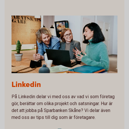
Three colleagues having a meeting in front of a
Linkedin
computer
På Linkedin delar vi med oss av vad vi som företag
gör, berättar om olika projekt och satsningar. Hur är
det att jobba på Sparbanken Skåne? Vi delar även
med oss av tips till dig som är företagare.