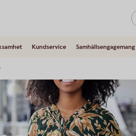
rksamhet
Kundservice
Samhällsengagemang
r