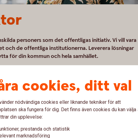
ktor
ilda personers som det offentligas initiativ. Vi vill vara
et och de offentliga institutionerna. Leverera lösningar
nytta för din kommun och hela samhället.
åra cookies, ditt val
vänder nödvändiga cookies eller liknande tekniker för att
latsen ska fungera för dig. Det finns även cookies du kan välj
tlig sektor – en positiv kraft i
ttrar din upplevelse:
unktioner, prestanda och statistik
elevant marknadsföring