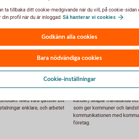
Placeringar
n ta tillbaka ditt cookie-medgivande när du vill, på cookie-sidan 
 din profil när du är inloggad.
Så hanterar vi
cookies
.
ård, omsorg och skolor. Listan
Tillfälliga överskott eller lån
Sveriges kommuner. Samtidigt
offentlig sektor finns kapital
Godkänn alla cookies
ra smarta och
Vi har ett komplett urval av p
ar du rätt förutsättningar för
särskild etik- och miljöinriktnin
Bara nödvändiga cookies
Digitala tjänster
Cookie-inställningar
et att tjäna (både tid och
Nya lösningar som gör vardage
flöden. Med våra tjänster blir
kunder) skapar framåtanda och bi
alningar enklare, och arbetet
som ger kommuner och landstin
kommunikationen med kommuni
företag.