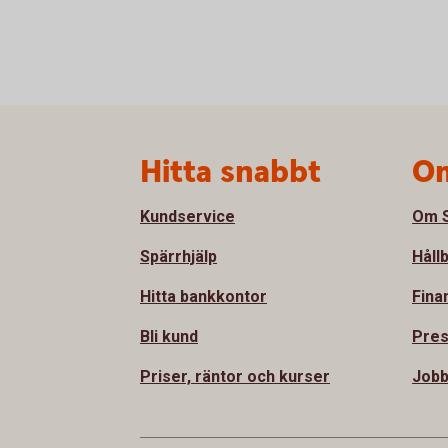
Sidfot
Hitta snabbt
Om
Kundservice
Om S
Spärrhjälp
Håll
Hitta bankkontor
Fina
Bli kund
Pre
Priser, räntor och kurser
Job