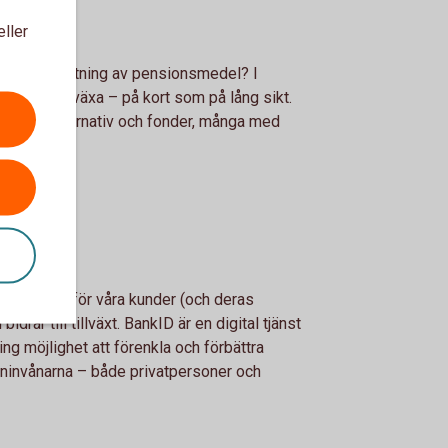
eller
gsiktig förvaltning av pensionsmedel? I
 som måste växa – på kort som på lång sikt.
laceringsalternativ och fonder, många med
g.
n enklare för våra kunder (och deras
drar till tillväxt. BankID är en digital tjänst
g möjlighet att förenkla och förbättra
nvånarna – både privatpersoner och