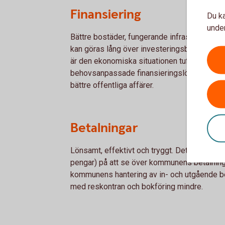
Finansiering
Du ka
under
Bättre bostäder, fungerande infrastruktur. V
kan göras lång över investeringsbehoven i 
är den ekonomiska situationen tuff. Med vå
behovsanpassade finansieringslösningar skap
bättre offentliga affärer.
Betalningar
Lönsamt, effektivt och tryggt. Det finns myck
pengar) på att se över kommunens betalnings
kommunens hantering av in- och utgående bet
med reskontran och bokföring mindre.