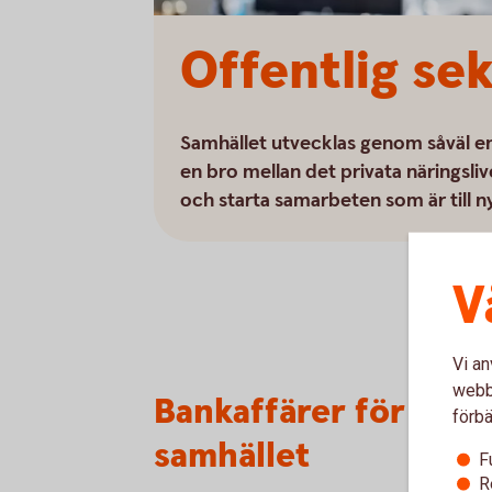
Offentlig se
Samhället utvecklas genom såväl ensk
en bro mellan det privata näringsliv
och starta samarbeten som är till 
V
Vi an
webbp
Bankaffärer för offen
förbä
samhället
F
R