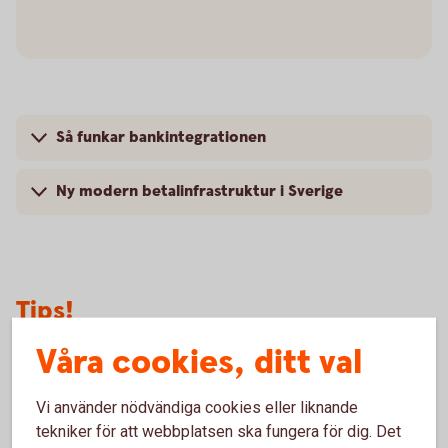
Så funkar bankintegrationen
Ny modern betalinfrastruktur i Sverige
Tips!
Våra cookies, ditt val
Har du skickat filer som förfaller vid
aktiveringsdatumet?
Vi använder nödvändiga cookies eller liknande
Om du idag har tjänsten leverantörsbetalningar och har
tekniker för att webbplatsen ska fungera för dig. Det