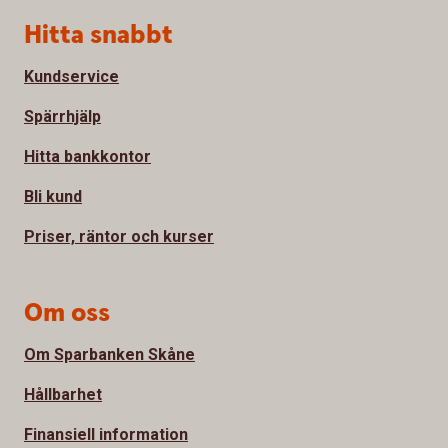
Sidfot
Hitta snabbt
Kundservice
Spärrhjälp
Hitta bankkontor
Bli kund
Priser, räntor och kurser
Om oss
Om Sparbanken Skåne
Hållbarhet
Finansiell information