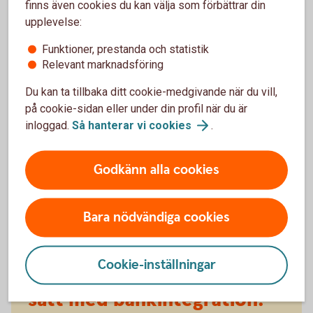
skickat filer som har förfallodag vid aktiveringsdatum så
finns även cookies du kan välja som förbättrar din
uteblir återrapporteringen för dessa. Därför kan det vara bra
upplevelse:
att anslutningsdatum ej ligger vid en sådan tidpunkt.
Funktioner, prestanda och statistik
Relevant marknadsföring
Du kan ta tillbaka ditt cookie-medgivande när du vill,
på cookie-sidan eller under din profil när du är
inloggad.
Så hanterar vi
cookies
.
Godkänn alla cookies
Bara nödvändiga cookies
Hantera er ekonomi på ett
Cookie-inställningar
enkelt,
snabbt
och
säkert
sätt med bankintegration.