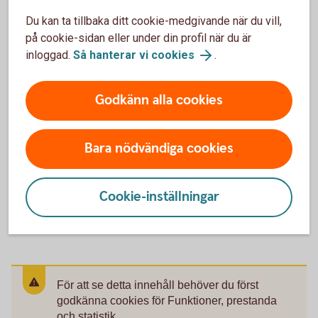
Välkommen till ett av våra kontor så hjälper vi dig.
Du kan ta tillbaka ditt cookie-medgivande när du vill,
på cookie-sidan eller under din profil när du är
Hitta ditt bankkontor
inloggad.
Så hanterar vi cookies
.
Godkänn alla cookies
Ring oss
Bara nödvändiga cookies
Ring oss för att få hjälp med företagets affärer.
Cookie-inställningar
Ring 0771-12 20 00
För att se detta innehåll behöver du först
godkänna cookies för Funktioner, prestanda
och statistik.