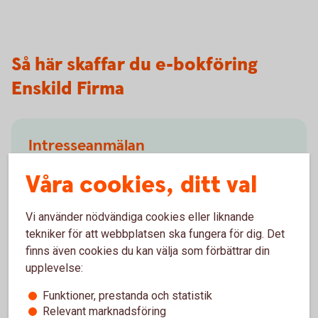
Så här skaffar du e-bokföring
Enskild Firma
Intresseanmälan
Fyll i formuläret nedan så kontaktar vi dig.
Våra cookies, ditt val
Intresseanmälan (speedledger.se)
Vi använder nödvändiga cookies eller liknande
tekniker för att webbplatsen ska fungera för dig. Det
finns även cookies du kan välja som förbättrar din
upplevelse:
Funktioner, prestanda och statistik
Besök oss
Relevant marknadsföring