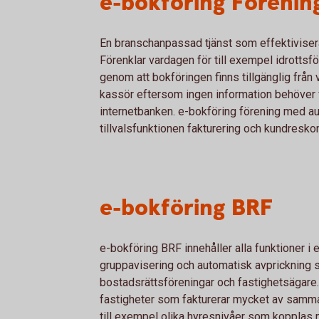
e-bokföring Förenin
En branschanpassad tjänst som effektiviser
Förenklar vardagen för till exempel idrottsf
genom att bokföringen finns tillgänglig från 
kassör eftersom ingen information behöver fl
internetbanken. e-bokföring förening med 
tillvalsfunktionen fakturering och kundresko
e-bokföring BRF
e-bokföring BRF innehåller alla funktioner i
gruppavisering och automatisk avprickning 
bostadsrättsföreningar och fastighetsägare
fastigheter som fakturerar mycket av samma 
till exempel olika hyresnivåer som kopplas