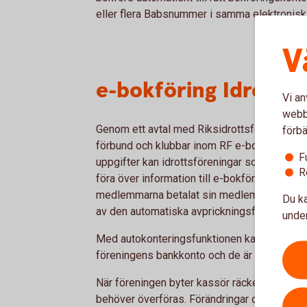
eller flera Babsnummer i samma elektronisk
V
e-bokföring Idrottsf
Vi an
webbp
Genom ett avtal med Riksidrottsförbundet (R
förbä
förbund och klubbar inom RF e-bokföring till 
F
uppgifter kan idrottsföreningar som har sitt
R
föra över information till e-bokföringen för 
medlemmarna betalat sin medlemsavgift kan 
Du ka
av den automatiska avprickningsfunktionen.
under
Med autokonteringsfunktionen kan ni se all
föreningens bankkonto och de är redo att ko
När föreningen byter kassör räcker det att an
behöver överföras. Förändringar och uppdateri