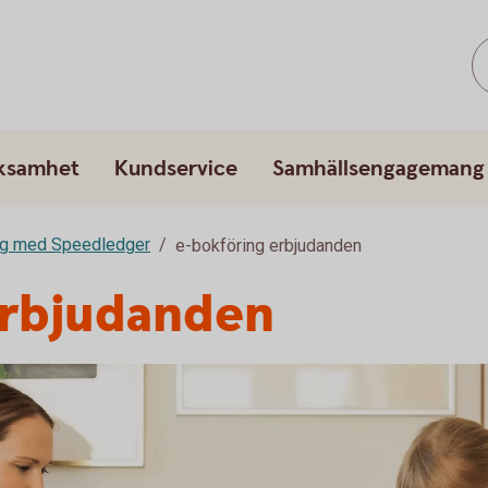
rksamhet
Kundservice
Samhällsengagemang
ng med Speedledger
e-bokföring erbjudanden
erbjudanden