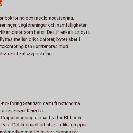
g
ar bokföring och medlemsavisering.
öreningar, vägföreningar och samfälligheter
vilken dator som helst. Det är enkelt att byta
yttas mellan olika datorer, bytet sker i
autokontering kan kombineras med
ntra samt autoavprickning.
 e-bokföring Standard samt funktionerna
som är användbara för
. Gruppavisering passar bra för BRF och
sak. Det är enkelt att skapa olika grupper,
 mot medlemmar. En faktura skapas för