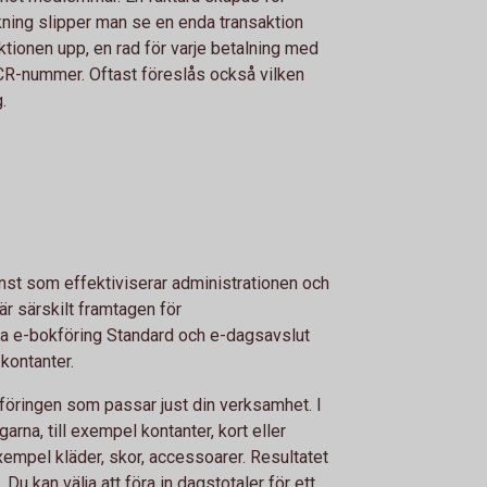
ning slipper man se en enda transaktion
ktionen upp, en rad för varje betalning med
CR-nummer. Oftast föreslås också vilken
.
nst som effektiviserar administrationen och
 är särskilt framtagen för
rna e-bokföring Standard och e-dagsavslut
kontanter.
kföringen som passar just din verksamhet. I
garna, till exempel kontanter, kort eller
exempel kläder, skor, accessoarer. Resultatet
 Du kan välja att föra in dagstotaler för ett