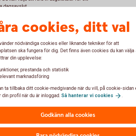
a dagsavslut.
åra cookies, ditt val
örening
vänder nödvändiga cookies eller liknande tekniker för att
latsen ska fungera för dig. Det finns även cookies du kan välj
F) kan banken erbjuda idrottsföreningar,
ttrar din upplevelse:
bra villkor. För att minska administrativa
unktioner, prestanda och statistik
 medlemsregister i IdrottOnline automatiskt
elevant marknadsföring
vidare fakturering av medlemsavgifter. När
inbetalningarna enkelt bokföras med hjälp
n ta tillbaka ditt cookie-medgivande när du vill, på cookie-sidan 
 din profil när du är inloggad.
Så hanterar vi
cookies
.
a betalningsuppdrag och händelser på
nteras.
Godkänn alla cookies
mäla detta till oss, ingen information
ngar blir automatiskt tillgängliga för alla
Bara nödvändiga cookies