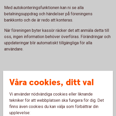
Med autokonteringsfunktionen kan ni se alla
betalningsuppdrag och händelser på föreningens
bankkonto och de är redo att konteras.
När föreningen byter kassör räcker det att anmäla detta till
oss, ingen information behöver överföras. Förändringar och
uppdateringar blir automatiskt tillgängliga för alla
användare.
e-bokföring Skog- och Lantbruk
Våra cookies, ditt val
Med e-bokföring Skog- och Lantbruk kan du sköta
Vi använder nödvändiga cookies eller liknande
företagets bokföring direkt i internetbanken.
tekniker för att webbplatsen ska fungera för dig. Det
finns även cookies du kan välja som förbättrar din
e-bokföring Skog- och Lantbruk passar alla skogs- och
upplevelse:
lantbruk som gör sina leverantörsbetalningar via