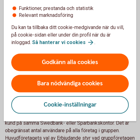
internetbanken. Systemet har bra funktioner för lantbrukare
Funktioner, prestanda och statistik
och har flera tilläggstjänster. Ett exempel är fakturering med
Relevant marknadsföring
kundreskontra. När du fakturerar förs uppgifterna in i
Du kan ta tillbaka ditt cookie-medgivande när du vill,
bokföringen, och när du får betalt prickas inbetalningen av i
på cookie-sidan eller under din profil när du är
din kundreskontra.
inloggad.
Så hanterar vi
cookies
.
Godkänn alla cookies
e-bokföring Grupplicens
Bara nödvändiga cookies
För dig som driver flera företag finns möjligheten att teckna
en grupplicens för e-bokföring för upp till åtta företag.
Grupplicensen gäller bara för företag inom samma
Cookie-inställningar
företagsgrupp, det vill säga samma ägare/ägarstruktur på
alla företag i gruppen. Alla företag i gruppen måste vara
kund på samma Swedbank- eller Sparbankskontor. Det är
obegränsat antal användare på alla företag i gruppen.
Huvudföretagets val av Erbjudande styr vad gruppföretagen