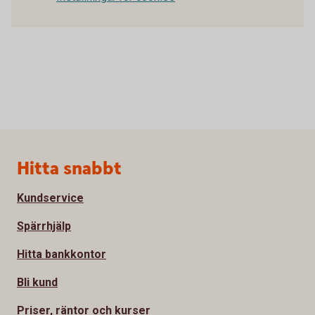
Sidfot
Hitta snabbt
Kundservice
Spärrhjälp
Hitta bankkontor
Bli kund
Priser, räntor och kurser