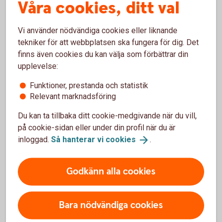
Våra cookies, ditt val
Vi använder nödvändiga cookies eller liknande
Ta ut pengar i automat utomlands
tekniker för att webbplatsen ska fungera för dig. Det
finns även cookies du kan välja som förbättrar din
upplevelse:
Krånglar kortet på resan?
Funktioner, prestanda och statistik
Relevant marknadsföring
Du kan ta tillbaka ditt cookie-medgivande när du vill,
+46 8 411 10 11
Ring Spärrservice
på cookie-sidan eller under din profil när du är
inloggad.
Så hanterar vi
cookies
.
Vi hjälper dig att spärra kortet om du förlorar det utomlands.
Om du har problem att använda ditt kort får du hjälp att
utreda problemet och får tips och råd. Du kan även få hjälp
Godkänn alla cookies
med nödkontanter eller få ett ersättningskort skickat med
kurir. Spärrservice är alltid öppet.
Bara nödvändiga cookies