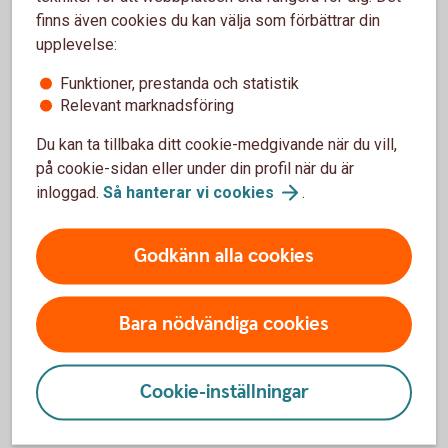
Säkerhet och BankID
finns även cookies du kan välja som förbättrar din
upplevelse:
Använd aldrig BankID om någon oväntat
kontaktar dig
Funktioner, prestanda och statistik
Läs alltid texten innan du loggar in eller
Relevant marknadsföring
godkänner
Du kan ta tillbaka ditt cookie-medgivande när du vill,
Kontrollera vem eller vilket företag du
identifierar dig för
på cookie-sidan eller under din profil när du är
Vad är din avsikt – Logga in, signera en
inloggad.
Så hanterar vi
cookies
.
betalning eller ett avtal?
När du betalar eller signerar – kontrollera till
Godkänn alla cookies
vilken mottagare
Bara nödvändiga cookies
Mobilt BankID – vanliga frågor och
Cookie-inställningar
svar