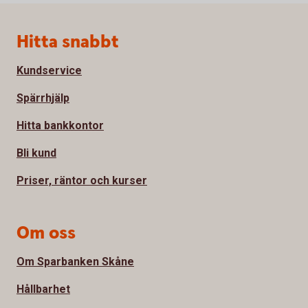
Sidfot
Hitta snabbt
Kundservice
Spärrhjälp
Hitta bankkontor
Bli kund
Priser, räntor och kurser
Om oss
Om Sparbanken Skåne
Hållbarhet