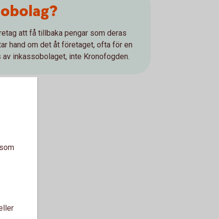
sobolag?
retag att få tillbaka pengar som deras
tar hand om det åt företaget, ofta för en
s av inkassobolaget, inte Kronofogden.
a som
eller