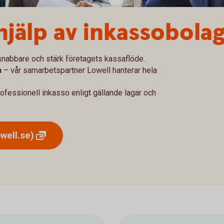
hjälp av inkassobola
snabbare och stärk företagets kassaflöde.
n
– vår samarbetspartner Lowell hanterar hela
ofessionell inkasso enligt gällande lagar och
owell.se)