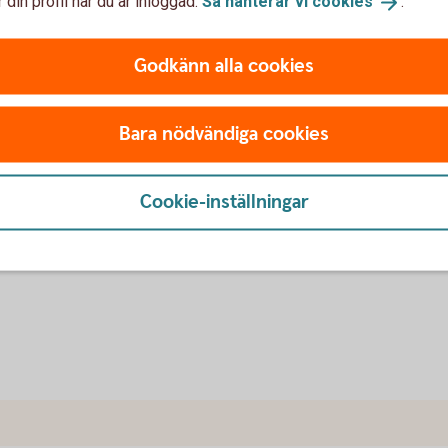
 din profil när du är inloggad.
Så hanterar vi
cookies
.
, från
ättsliga åtgärder och efterbevakning av
Godkänn alla cookies
passar kunden betalas fakturorna snabbare.
 företag tillgång till rapporter på detaljnivå
Bara nödvändiga cookies
e om du behöver hjälp.
Cookie-inställningar
som är kund hos oss