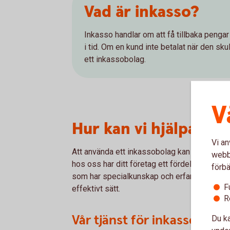
Vad är inkasso?
Inkasso handlar om att få tillbaka pengar
i tid. Om en kund inte betalat när den sku
ett inkassobolag.
V
Hur kan vi hjälpa dig
Vi an
Att använda ett inkassobolag kan vara fördela
webbp
hos oss har ditt företag ett fördelaktigt up
förbä
som har specialkunskap och erfarenhet av att
F
effektivt sätt.
R
Vår tjänst för inkasso
Du ka