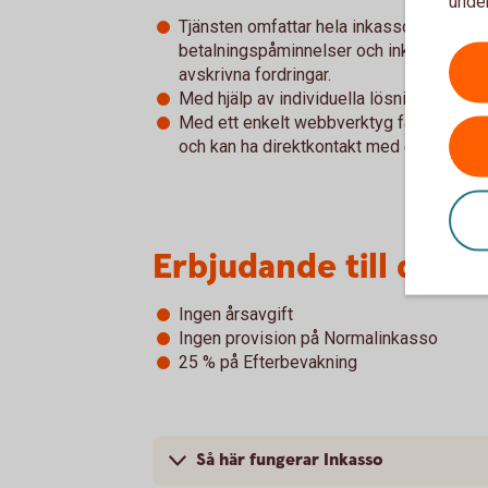
under
Tjänsten omfattar hela inkassoprocessen
betalningspåminnelser och inkasso till r
avskrivna fordringar.
Med hjälp av individuella lösningar som 
Med ett enkelt webbverktyg får du och ditt
och kan ha direktkontakt med en rådgivar
Erbjudande till dig 
Ingen årsavgift
Ingen provision på Normalinkasso
25 % på Efterbevakning
Så här fungerar Inkasso