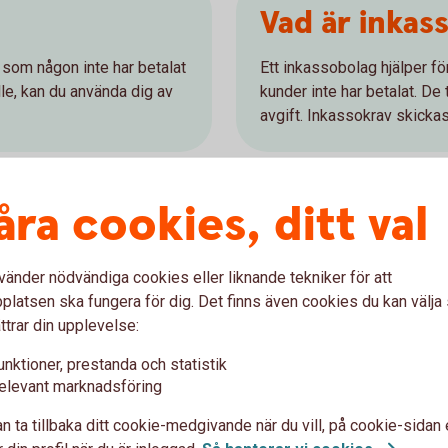
Vad är inkas
 som någon inte har betalat
Ett inkassobolag hjälper fö
lle, kan du använda dig av
kunder inte har betalat. De 
avgift. Inkassokrav skicka
åra cookies, ditt val
?
vänder nödvändiga cookies eller liknande tekniker för att
ktigt när en kund inte betalar i tid. Som kund
latsen ska fungera för dig. Det finns även cookies du kan välj
plägg och pris hos inkassobolaget Lowell,
ttrar din upplevelse:
 driva in skulder på ett professionellt och
unktioner, prestanda och statistik
elevant marknadsföring
n ta tillbaka ditt cookie-medgivande när du vill, på cookie-sidan 