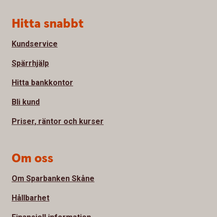
Sidfot
Hitta snabbt
Kundservice
Spärrhjälp
Hitta bankkontor
Bli kund
Priser, räntor och kurser
Om oss
Om Sparbanken Skåne
Hållbarhet