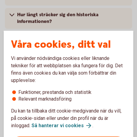
Hur långt sträcker sig den historiska
informationen?
Var kan jag ta del av mer information om
Våra cookies, ditt val
tjänsten?
Vi använder nödvändiga cookies eller liknande
Vart vänder jag mig vid frågor om
tekniker för att webbplatsen ska fungera för dig. Det
Likviditetsöversikten?
finns även cookies du kan välja som förbättrar din
upplevelse:
Funktioner, prestanda och statistik
För dig med valutakoncernkonto
Relevant marknadsföring
Du kan ta tillbaka ditt cookie-medgivande när du vill,
Hur ser jag och sorterar min valutakoncern?
på cookie-sidan eller under din profil när du är
inloggad.
Så hanterar vi
cookies
.
Hur ser jag likviditeten för alla mina konton och