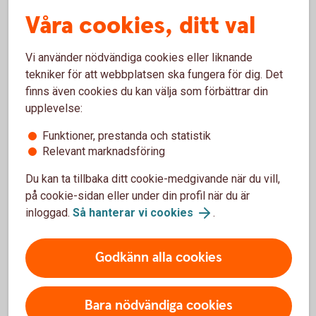
Så skapar du en Swish-rapport
Våra cookies, ditt val
Logga in i internetbanken
Vi använder nödvändiga cookies eller liknande
Gå till översikten: Betala/överföra – Swish – Swish
tekniker för att webbplatsen ska fungera för dig. Det
funktioner.
finns även cookies du kan välja som förbättrar din
upplevelse:
Välj Swish-rapport
Funktioner, prestanda och statistik
Relevant marknadsföring
Du kan ta tillbaka ditt cookie-medgivande när du vill,
Återbetalningar
på cookie-sidan eller under din profil när du är
inloggad.
Så hanterar vi cookies
.
Var görs återbetalningar?
Godkänn alla cookies
När kan återbetalningar göras?
Bara nödvändiga cookies
Kontroll vid en återbetalning