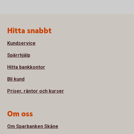
Sidfot
Hitta snabbt
Kundservice
Spärrhjälp
Hitta bankkontor
Bli kund
Priser, räntor och kurser
Om oss
Om Sparbanken Skåne