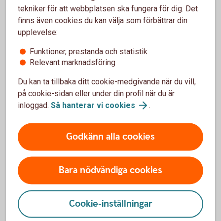
SoftPOS?
tekniker för att webbplatsen ska fungera för dig. Det
finns även cookies du kan välja som förbättrar din
Måste enheten vara kopplad till min kassa eller
upplevelse:
kan den fungera fristående?
Funktioner, prestanda och statistik
Relevant marknadsföring
För vilken typ av företag passar Pay SoftPOS?
Du kan ta tillbaka ditt cookie-medgivande när du vill,
på cookie-sidan eller under din profil när du är
Vilka mobiler och surfplattor funkar med
inloggad.
Så hanterar vi
cookies
.
SoftPOS?
Vad är kortinlösen?
Godkänn alla cookies
Bara nödvändiga cookies
Är du ute efter en fysisk
Cookie-inställningar
betalterminal?