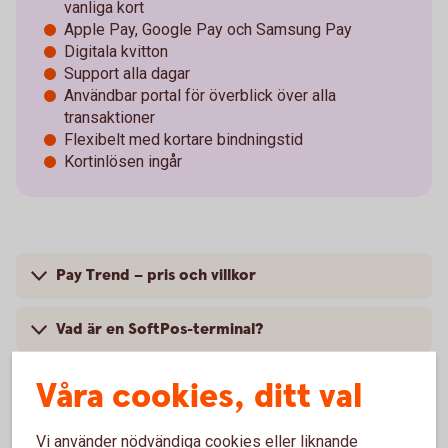
vanliga kort
Apple Pay, Google Pay och Samsung Pay
Digitala kvitton
Support alla dagar
Användbar portal för överblick över alla
transaktioner
Flexibelt med kortare bindningstid
Kortinlösen ingår
Pay Trend – pris och villkor
Vad är en SoftPos-terminal?
Vad är fördelarna med att ta betalt i mobilen?
Våra cookies, ditt val
Hur många anslutna enheter kan jag ha i Pay
Vi använder nödvändiga cookies eller liknande