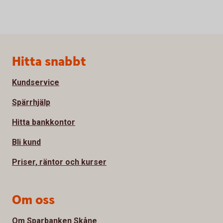
Sidfot
Hitta snabbt
Kundservice
Spärrhjälp
Hitta bankkontor
Bli kund
Priser, räntor och kurser
Om oss
Om Sparbanken Skåne