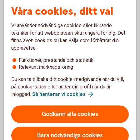
Företagets tjänster > Beställ nya tjänster
. Välj per
Våra cookies, ditt val
datum och leveransadress. I samma beställning kan du
lägga upp fler mottagare. När det är klart skickas det via
posten.
Vi använder nödvändiga cookies eller liknande
tekniker för att webbplatsen ska fungera för dig. Det
Företag med brutet räkenskapsår
finns även cookies du kan välja som förbättrar din
upplevelse:
Ett företag med brutet räkenskapsår och som har produkter
Funktioner, prestanda och statistik
som ännu inte är inkluderade i det automatiska
Relevant marknadsföring
engagemangsbeskedet måste alltid göra en
Du kan ta tillbaka ditt cookie-medgivande när du vill,
kompletterande beställning via internetbanken. Detta måste
på cookie-sidan eller under din profil när du är
göras för att få all information per bokslutsdatum som till
inloggad.
Så hanterar vi
cookies
.
exempelvis fonder, försäkringar, autoplan och värdepapper.
Så här tar din revisor enklast del
Godkänn alla cookies
av engagemangsbeskedet
Bara nödvändiga cookies
Du kan själv ge din revisor behörighet att både beställa och