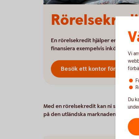
Rörelsekredi
V
En rörelsekredit hjälper er att jämn
finansiera exempelvis inköp på de
Vi an
webbp
Besök ett kontor för att skaf
förbä
F
R
Du ka
Med en rörelsekredit kan ni snabbt frig
under
på den utländska marknaden. Rörelsekre