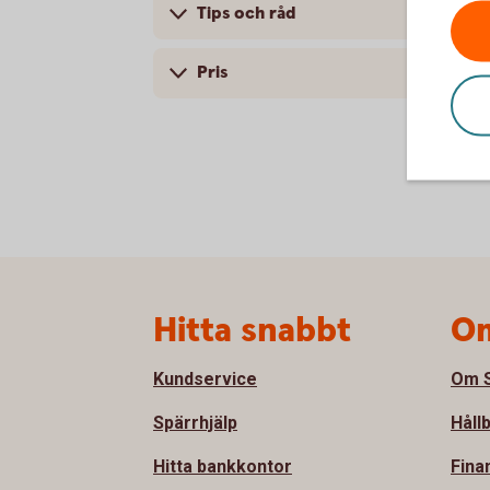
Tips och råd
Pris
Sidfot
Hitta snabbt
Om
Kundservice
Om S
Spärrhjälp
Håll
Hitta bankkontor
Fina