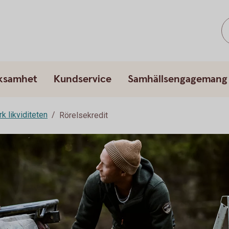
rksamhet
Kundservice
Samhällsengagemang
rk likviditeten
Rörelsekredit