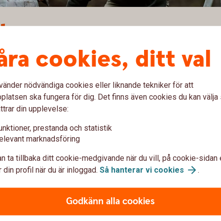
t
åra cookies, ditt val
a ut toppar och dalar i ekonomin och kan vara ett sätt at
n utländska marknaden.
vänder nödvändiga cookies eller liknande tekniker för att
latsen ska fungera för dig. Det finns även cookies du kan välj
fa
tjänsten
ttrar din upplevelse:
unktioner, prestanda och statistik
elevant marknadsföring
n ta tillbaka ditt cookie-medgivande när du vill, på cookie-sidan 
öra kapital för att lösa kortfristiga finansieringsbehov
 din profil när du är inloggad.
Så hanterar vi
cookies
.
dit kan erhållas i de flesta valutor.
Godkänn alla cookies