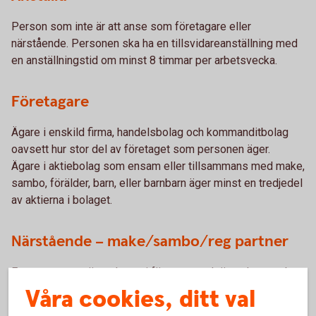
Person som inte är att anse som företagare eller
närstående. Personen ska ha en tillsvidareanställning med
en anställningstid om minst 8 timmar per arbetsvecka.
Företagare
Ägare i enskild firma, handelsbolag och kommanditbolag
oavsett hur stor del av företaget som personen äger.
Ägare i aktiebolag som ensam eller tillsammans med make,
sambo, förälder, barn, eller barnbarn äger minst en tredjedel
av aktierna i bolaget.
Närstående – make/sambo/reg partner
En person som är verksam i företaget och är make, sambo
eller registrerad partner med företagaren.
Våra cookies, ditt val