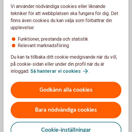
Närstående – förälder/barn
Vi använder nödvändiga cookies eller liknande
tekniker för att webbplatsen ska fungera för dig. Det
En person som är verksam i företaget och är barn, barnbarn
finns även cookies du kan välja som förbättrar din
eller förälder till företagaren.
upplevelse:
Om du anger uppgifter som inte är sanna eller fullständiga
Funktioner, prestanda och statistik
kan det innebära att riskförsäkringar som är kopplade till
Relevant marknadsföring
försäkringen inte gäller när de behöver utnyttjas. Då riskerar
ni att betala premier för något ni inte kan använda fullt ut.
Du kan ta tillbaka ditt cookie-medgivande när du vill,
på cookie-sidan eller under din profil när du är
inloggad.
Så hanterar vi
cookies
.
För att se detta innehåll behöver du först
Godkänn alla cookies
godkänna cookies för Funktioner, prestanda
och statistik.
Inställningar för cookies
Bara nödvändiga cookies
Cookie-inställningar