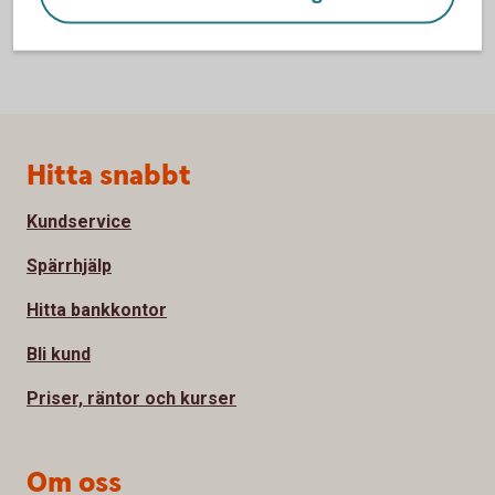
Sidfot
Hitta snabbt
Kundservice
Spärrhjälp
Hitta bankkontor
Bli kund
Priser, räntor och kurser
Om oss