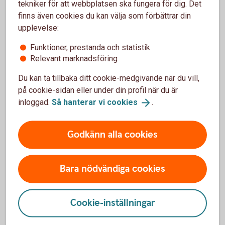
tekniker för att webbplatsen ska fungera för dig. Det
Småföretagens optimism falnar i spåren
finns även cookies du kan välja som förbättrar din
av osäkerheten
upplevelse:
Efter att ha backat tre år i rad har konjunkturindikatorn
Funktioner, prestanda och statistik
Småföretagsbarometern vänt upp. Enligt småföretagarna
Relevant marknadsföring
utvecklas orderingång, omsättning och anställningsplaner
Du kan ta tillbaka ditt cookie-medgivande när du vill,
positivt – men från låga nivåer. För drygt 30 procent av
på cookie-sidan eller under din profil när du är
småföretagen har lönsamheten försämrats. Tuffast är det
inloggad.
Så hanterar vi
cookies
.
för de minsta, men andelen företag som riskerar konkurs
eller nedläggning har minskat.
Godkänn alla cookies
Läs hela
Småföretagsbarometern
Bara nödvändiga cookies
Klimatpremien för lätta ellastbilar
förlängs
Cookie-inställningar
Stödet för lätta ellastbilar (max 3,5 ton) förlängs till den 30