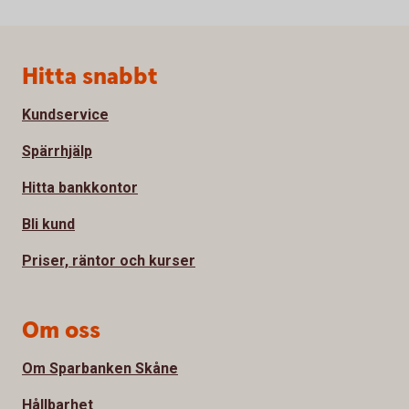
Sidfot
Hitta snabbt
Kundservice
Spärrhjälp
Hitta bankkontor
Bli kund
Priser, räntor och kurser
Om oss
Om Sparbanken Skåne
Hållbarhet