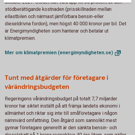
oktober 2027. Stödet kan vara upp till 30 procent av den
stödberättigande kostnaden (prisskillnaden mellan
ellastbilen och närmast jämförbara bensin-eller
dieseldrivna fordon), men högst 40 000 kronor per bil. Det
är Energimyndigheten som hanterar och betalar ut
klimatpremien.
Mer om klimatpremien
(energimyndigheten.se)
Tunt med åtgärder för företagare i
vårändringsbudgeten
Regeringens vårändringsbudget på totalt 7,7 miljarder
kronor har siktet inställt på att främja landets ekonomi i
allmänhet och riktar sig inte till småföretagare i någon
nämnvärd omfattning. Den åtgärd som sannolikt mest
gynnar företagare generellt är den sänkta bensin- och
dieselskatt på 1 krona respektive 40 öre litern, som gäller