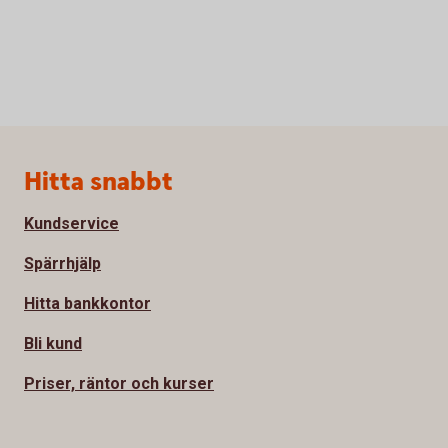
Sidfot
Hitta snabbt
Kundservice
Spärrhjälp
Hitta bankkontor
Bli kund
Priser, räntor och kurser