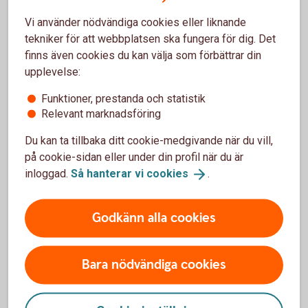
Försäkringsguide för
företagare
Vi använder nödvändiga cookies eller liknande
tekniker för att webbplatsen ska fungera för dig. Det
finns även cookies du kan välja som förbättrar din
Energilån till företagets fastigheter
upplevelse:
När du ska klimatanpassa företagets lokaler, till exempel
Funktioner, prestanda och statistik
med nya fönster, fjärrvärme, laddstolpar eller solpaneler
Relevant marknadsföring
kan du få ett energilån hos oss. Behöver du hjälp att göra
Du kan ta tillbaka ditt cookie-medgivande när du vill,
rätt energiinvesteringar – kontakta vår samarbetspartner
på cookie-sidan eller under din profil när du är
Ramboll.
inloggad.
Så hanterar vi
cookies
.
Om Energilån och
Ramboll
Godkänn alla cookies
Dags för ny bilförsäkring?
Bara nödvändiga cookies
Genom oss kan din få bil ett omfattande skydd och smidig
skadehantering. Vår bilförsäkring gäller även leasingbilar.