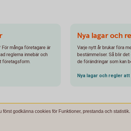
r
Nya lagar och re
e? För många företagare är
Varje nytt år brukar föra m
 vad reglerna innebär och
bestämmelser. Så blir det o
t företagsform.
de förändringar som kan be
Nya lagar och regler att
u först godkänna cookies för Funktioner, prestanda och statistik.