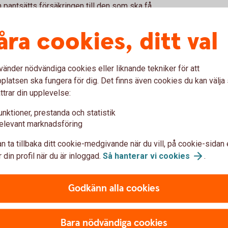
on pantsätts försäkringen till den som ska få
åra cookies, ditt val
aktiken är reserverade för pensionen
tills pensionen betalas ut.
vänder nödvändiga cookies eller liknande tekniker för att
 värdefullt för företagare
latsen ska fungera för dig. Det finns även cookies du kan välj
ttrar din upplevelse:
kan vara relativt flexibel. Eftersom
unktioner, prestanda och statistik
rre handlingsutrymme om verksamheten
elevant marknadsföring
er användas i bolaget.
n ta tillbaka ditt cookie-medgivande när du vill, på cookie-sidan 
är kopplat till företagets ekonomi. Därför
 din profil när du är inloggad.
Så hanterar vi
cookies
.
en del av en större pensionsstrategi där
vat sparande kompletterar varandra.
Godkänn alla cookies
Bara nödvändiga cookies