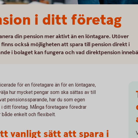
nsion i ditt företag
nera din pension mer aktivt än en löntagare. Utöver
inns också möjligheten att spara till pension direkt i
rande i bolaget kan fungera och vad direktpension innebä
erade för en företagare än för en löntagare,
t välja hur mycket pengar som ska sättas av till
rivat pensionssparande, har du som egen
i ditt företag. Många företagare föredrar
 både enkelt och flexibelt.
t vanligt sätt att spara i