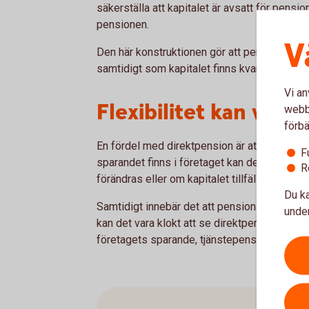
säkerställa att kapitalet är avsatt för pensi
pensionen.
V
Den här konstruktionen gör att pengarna i pr
samtidigt som kapitalet finns kvar i bolaget 
Vi an
Flexibilitet kan vara
webbp
förbä
En fördel med direktpension är att lösningen 
F
sparandet finns i företaget kan det ge stö
R
förändras eller om kapitalet tillfälligt behöv
Du ka
Samtidigt innebär det att pensionssparandet 
under
kan det vara klokt att se direktpension som 
företagets sparande, tjänstepension och pri