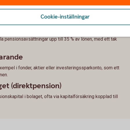
 till pension som företagare
Cookie-inställningar
a företaget
la pensionsavsättningar upp till 35 % av lönen, med ett tak
parande
 exempel i fonder, aktier eller investeringssparkonto, som ett
nen.
get (direktpension)
nskapital i bolaget, ofta via kapitalförsäkring kopplad till