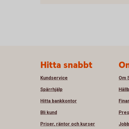
Sidfot
Hitta snabbt
Om
Kundservice
Om S
Spärrhjälp
Håll
Hitta bankkontor
Fina
Bli kund
Pre
Priser, räntor och kurser
Job