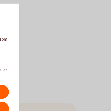
a som
eller