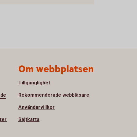
Om webbplatsen
Tillgänglighet
nde
Rekommenderade webbläsare
Användarvillkor
ter
Sajtkarta