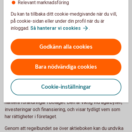
Relevant marknadsföring
Vad händer om aktiebrev saknas?
Du kan ta tillbaka ditt cookie-medgivande när du vill,
på cookie-sidan eller under din profil när du är
Om ett aktiebrev har försvunnit kan bolaget ansöka hos
inloggad.
Så hanterar vi
cookies
.
Bolagsverket om att det ska dödas. Det innebär att brevet
förklaras ogiltigt och att ett nytt kan utfärdas. Processen
Godkänn alla cookies
kan ta tid och innebär en kostnad, vilket gör det extra viktigt
att ha kontroll över eventuella aktiebrev i bolaget.
Bara nödvändiga cookies
Ordning i aktieboken underlättar
framtida affärer
Cookie-inställningar
En uppdaterad och korrekt aktiebok gör det enklare att
hantera förändringar i bolaget. Den är viktig vid ägarbyten,
investeringar och finansiering, och visar tydligt vem som
har rättigheter i företaget.
Genom att regelbundet se över aktieboken kan du undvika