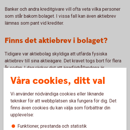
Banker och andra kreditgivare vill ofta veta vilka personer
som står bakom bolaget. I vissa fall kan även aktiebrev
lämnas som pant vid krediter.
Finns det aktiebrev i bolaget?
Tidigare var aktiebolag skyldiga att utfärda fysiska
aktiebrev till sina aktieägare. Det kravet togs bort för flera
år sedan. I dag räcker det att ägarförhållandena är
registrerade i aktieboken.
Våra cookies, ditt val
Trots det finns fortfarande många bolag där aktiebrev har
utfärdats. En aktieägare kan också begära att få ett
Vi använder nödvändiga cookies eller liknande
aktiebrev som bevis på sitt innehav.
tekniker för att webbplatsen ska fungera för dig. Det
finns även cookies du kan välja som förbättrar din
Ett aktiebrev är ett värdepapper, och den som innehar
upplevelse:
brevet anses normalt vara ägare till aktien. Därför är det
viktigt att veta var eventuella aktiebrev finns.
Funktioner, prestanda och statistik