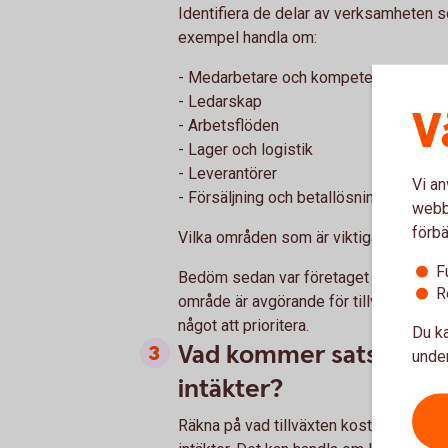
Identifiera de delar av verksamheten som
exempel handla om:
- Medarbetare och kompetens
- Ledarskap
V
- Arbetsflöden
- Lager och logistik
- Leverantörer
Vi an
- Försäljning och betallösningar
webbp
förbä
Vilka områden som är viktigast beror p
F
Bedöm sedan var företaget står idag och
R
område är avgörande för tillväxten men i
något att prioritera.
Du ka
Vad kommer satsningen 
under
intäkter?
Räkna på vad tillväxten kostar. Att väx