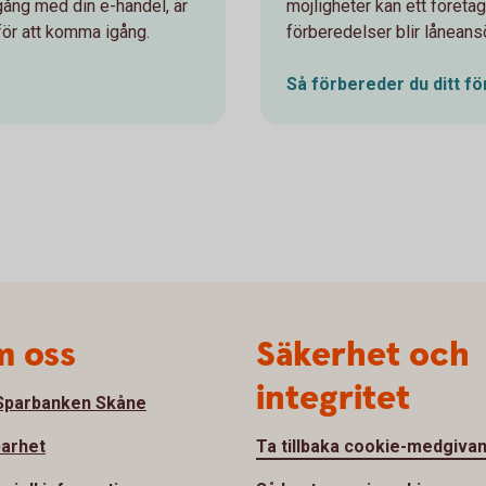
gång med din e-handel, är
möjligheter kan ett företag
för att komma igång.
förberedelser blir lånean
Så förbereder du ditt f
 oss
Säkerhet och
integritet
parbanken Skåne
barhet
Ta tillbaka cookie-medgiva