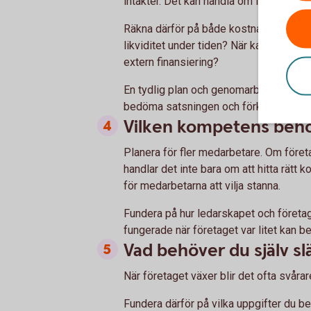
intäkter. Det kan handla om löner, större
Räkna därför på både kostnaderna och 
likviditet under tiden? När kan satsnin
extern finansiering?
En tydlig plan och genomarbetade ekono
bedöma satsningen och förklara företa
Vilken kompetens behö
Planera för fler medarbetare. Om föret
handlar det inte bara om att hitta rätt
för medarbetarna att vilja stanna.
Fundera på hur ledarskapet och företags
fungerade när företaget var litet kan 
Vad behöver du själv sl
När företaget växer blir det ofta svårar
Fundera därför på vilka uppgifter du be