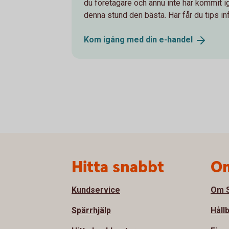
du företagare och ännu inte har kommit i
denna stund den bästa. Här får du tips in
Kom igång med din
e-handel
Sidfot
Hitta snabbt
Om
Kundservice
Om S
Spärrhjälp
Håll