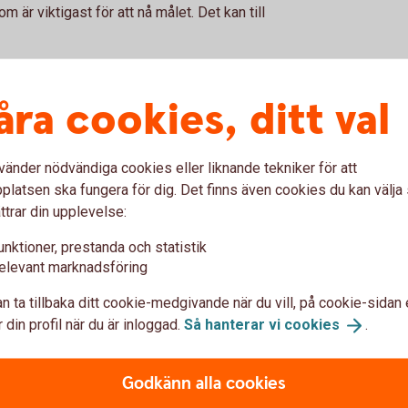
 är viktigast för att nå målet. Det kan till
åra cookies, ditt val
vänder nödvändiga cookies eller liknande tekniker för att
latsen ska fungera för dig. Det finns även cookies du kan välj
ttrar din upplevelse:
å verksamheten och vad du vill uppnå.
unktioner, prestanda och statistik
 hur viktig varje del är för att nå målet. Om ett
elevant marknadsföring
nte fungerar tillräckligt bra idag har du hittat
n ta tillbaka ditt cookie-medgivande när du vill, på cookie-sidan 
att kosta och när väntas nya
 din profil när du är inloggad.
Så hanterar vi
cookies
.
Godkänn alla cookies
a kostar ofta pengar innan satsningen börjar ge nya