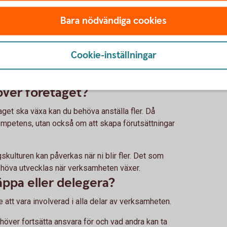
 lokaler, lager eller andra investeringar.
Bara nödvändiga cookies
de förväntade intäkterna. Hur påverkas företagets
gen börja ge resultat? Och finns det behov av
Cookie-inställningar
miska beräkningar ger bättre förutsättningar att
gets planer om du behöver finansiering.
ver företaget?
aget ska växa kan du behöva anställa fler. Då
 kompetens, utan också om att skapa förutsättningar
kulturen kan påverkas när ni blir fler. Det som
behöva utvecklas när verksamheten växer.
äppa eller delegera?
e att vara involverad i alla delar av verksamheten.
höver fortsätta ansvara för och vad andra kan ta