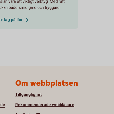
slån vara ett viktigt verktyg. Med rätt
sökan både smidigare och tryggare.
öretag på
lån
Om webbplatsen
Tillgänglighet
nde
Rekommenderade webbläsare