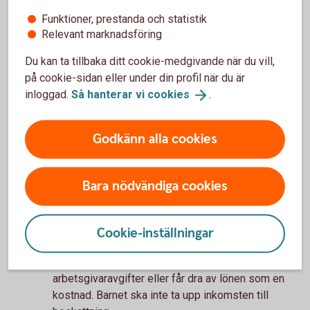
under 18 år får inte arbeta övertid.
Funktioner, prestanda och statistik
Relevant marknadsföring
Tänk på att det finns branschspecifika föreskrifter
som kan vara viktigt att kolla upp.
Du kan ta tillbaka ditt cookie-medgivande när du vill,
på cookie-sidan eller under din profil när du är
inloggad.
Så hanterar vi
cookies
.
Fördjupad information
Unga i arbetslivet
(Arbetsmiljöverket)
Godkänn alla cookies
Regler om arbetstid vid sommarjobb
(sommarjobb.me)
Bara nödvändiga cookies
Att anställa egna barn
Anställer du egna barn under 16 år i din enskilda
Cookie-inställningar
firma betraktas inte ersättningen som lön. Det
betyder att du varken ska betala
arbetsgivaravgifter eller får dra av lönen som en
kostnad. Barnet ska inte ta upp inkomsten till