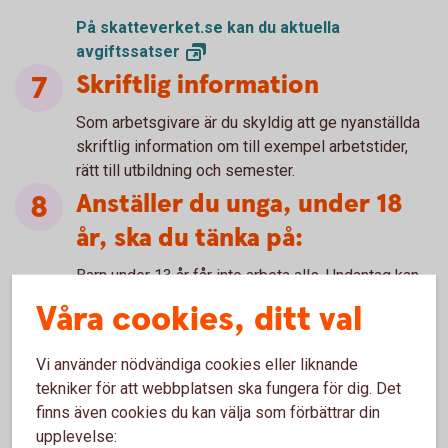
På skatteverket.se kan du aktuella
avgiftssatser
Skriftlig information
Som arbetsgivare är du skyldig att ge nyanställda
skriftlig information om till exempel arbetstider,
rätt till utbildning och semester.
Anställer du unga, under 18
år, ska du tänka på:
Barn under 13 år får inte arbeta alls. Undantag kan
göras för lätta och ofarliga jobb inom familjen och
Våra cookies, ditt val
hobbyverksamhet som försäljning av jultidningar
och majblommor. Barn mellan 13 och 15 år får ta
Vi använder nödvändiga cookies eller liknande
riskfria jobb av enklare karaktär, Arbetsgivaren
tekniker för att webbplatsen ska fungera för dig. Det
måste ha skriftligt godkännande av föräldrarna.
finns även cookies du kan välja som förbättrar din
Ungdomar mellan 16 och 18 år får anställas till
upplevelse:
typer av jobb som inte anses riskfyllda. Personer