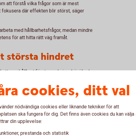
m att förstå vilka frågor som är mest
fokusera där effekten blir störst, säger
t arbeta med hållbarhetsfrågor, medan mindre
ens för att hitta rätt väg framåt.
t största hindret
l ett mer hållbart företagande innebär ökade
arhetsarbetet som en investering och inte
åra cookies, ditt val
diga transporter kan både minska företagets
. På samma sätt kan krav på leverantörer och
vänder nödvändiga cookies eller liknande tekniker för att
er över tid.
latsen ska fungera för dig. Det finns även cookies du kan välj
ttrar din upplevelse:
er och möjliga intäkter innan större
unktioner, prestanda och statistik