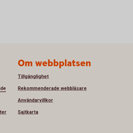
Om webbplatsen
Tillgänglighet
nde
Rekommenderade webbläsare
Användarvillkor
ter
Sajtkarta