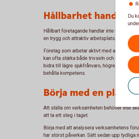
R
Hållbarhet handlar 
Du ka
under
Hållbart företagande handlar inte bara om klim
en trygg och attraktiv arbetsplats.
Företag som arbetar aktivt med arbetsmiljö
kan ofta stärka både trivseln och engageman
bidra till lägre sjukfrånvaro, högre produktivi
behålla kompetens.
Börja med en plan
Att ställa om verksamheten behöver inte ske
att ta ett steg i taget.
Börja med att analysera verksamhetens förut
har störst påverkan. Sätt sedan upp tydliga 