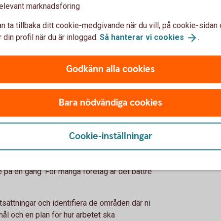
elevant marknadsföring
också om människor
n ta tillbaka ditt cookie-medgivande när du vill, på cookie-sidan 
 din profil när du är inloggad.
Så hanterar vi
cookies
.
at och miljö. Minst lika viktigt är att skapa
Godkänn alla cookies
, kompetensutveckling och goda arbetsvillkor
get bland medarbetarna. Det kan i sin tur
Bara nödvändiga cookies
tet och bättre möjligheter att rekrytera och
Cookie-inställningar
 på en gång. För många företag är det bättre
sättningar och identifiera de områden där ni
mål och en plan för hur arbetet ska