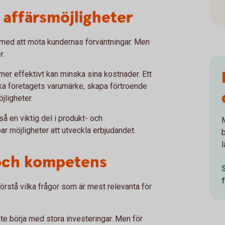
 affärsmöjligheter
 med att möta kundernas förväntningar. Men
r.
er effektivt kan minska sina kostnader. Ett
ka företagets varumärke, skapa förtroende
jligheter.
så en viktig del i produkt- och
M
r möjligheter att utveckla erbjudandet.
l
 och kompetens
 förstå vilka frågor som är mest relevanta för
åste börja med stora investeringar. Men för