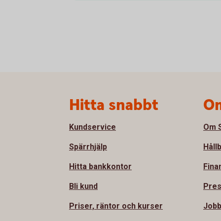
Sidfot
Hitta snabbt
Om
Kundservice
Om S
Spärrhjälp
Håll
Hitta bankkontor
Fina
Bli kund
Pre
Priser, räntor och kurser
Job