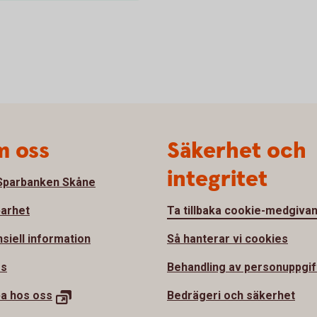
 oss
Säkerhet och
integritet
parbanken Skåne
barhet
Ta tillbaka cookie-medgiva
nsiell information
Så hanterar vi cookies
ss
Behandling av personuppgif
ba hos
oss
Bedrägeri och säkerhet