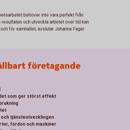
hetsarbetet behöver inte vara perfekt från
p resultaten och utveckla arbetet över tid kan
ch för samhället, avslutar Johanna Fager.
ållbart företagande
l
 det som ger störst effekt
brukning
tet
- och tjänsteutvecklingen
rter, fordon och maskiner