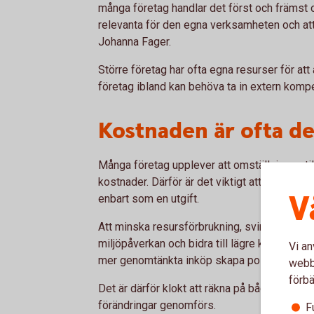
många företag handlar det först och främst o
relevanta för den egna verksamheten och att 
Johanna Fager.
Större företag har ofta egna resurser för at
företag ibland kan behöva ta in extern kompet
Kostnaden är ofta de
Många företag upplever att omställningen til
kostnader. Därför är det viktigt att se hållb
V
enbart som en utgift.
Att minska resursförbrukning, svinn och onö
miljöpåverkan och bidra till lägre kostnader
Vi an
mer genomtänkta inköp skapa positiva effekt
webbp
förbä
Det är därför klokt att räkna på både kostnad
förändringar genomförs.
F