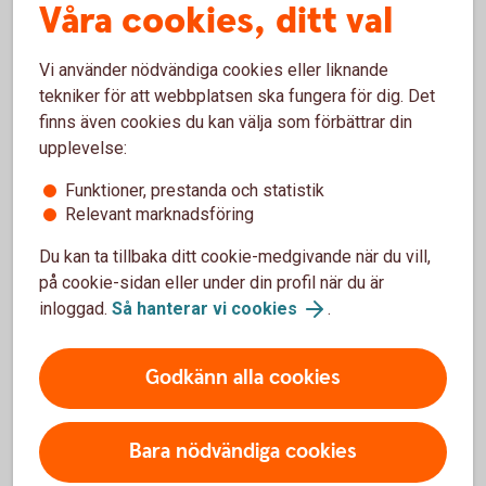
Våra cookies, ditt val
Månadsbrev 2023
Vi använder nödvändiga cookies eller liknande
tekniker för att webbplatsen ska fungera för dig. Det
finns även cookies du kan välja som förbättrar din
Ansvarsbegränsningar
upplevelse:
Detta dokument är framställt i informationssyfte och är inte
Funktioner, prestanda och statistik
avsett att vara en personlig rekommendation eller
Relevant marknadsföring
rådgivning. All information i detta dokument är sammanställt
Du kan ta tillbaka ditt cookie-medgivande när du vill,
i god tro från källor som anses vara tillförlitliga. Sparbanken
på cookie-sidan eller under din profil när du är
Skåne påtar sig dock inte något ansvar för dess
inloggad.
Så hanterar vi cookies
.
fullständighet eller riktighet. Du rekommenderas därför att
bilda dig din egen uppfattning och inte enbart förlita dig på
information från detta dokument. Observera att eventuella
Godkänn alla cookies
prognoser är subjektiva och baseras på den information
som finns tillgänglig just nu och kan ändras om
förutsättningarna förändras. Sparbanken Skåne påtar sig
Bara nödvändiga cookies
inte något ansvar för direkt eller indirekt förlust eller skada