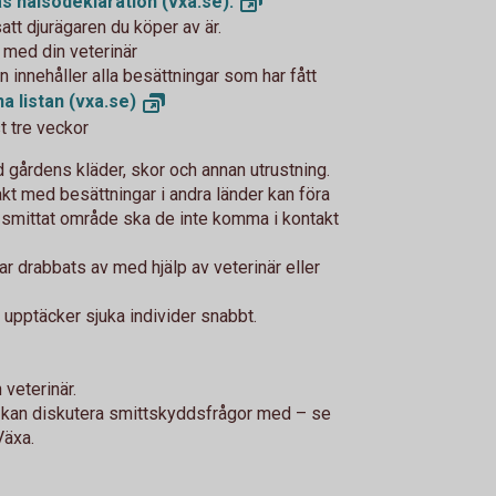
s hälsodeklaration
(vxa.se).
satt djurägaren du köper av är.
 med din veterinär
innehåller alla besättningar som har fått
a listan
(vxa.se)
t tre veckor
gårdens kläder, skor och annan utrustning.
akt med besättningar i andra länder kan föra
tt smittat område ska de inte komma i kontakt
ar drabbats av med hjälp av veterinär eller
u upptäcker sjuka individer snabbt.
veterinär.
u kan diskutera smittskyddsfrågor med – se
 Växa.