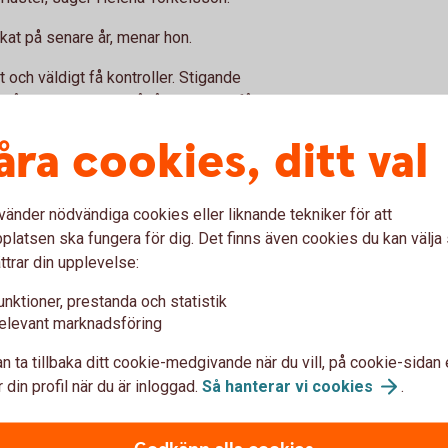
ökat på senare år, menar hon.
t och väldigt få kontroller. Stigande
går snabbare och pågår längre. Vi får
t finns många djur tenderar smittor att
åra cookies, ditt val
emt snabbt.
rebygga problemen och hantera riskerna.
vänder nödvändiga cookies eller liknande tekniker för att
svinbesättningar. Bland nötbönderna är det
latsen ska fungera för dig. Det finns även cookies du kan välj
skyddet, säger hon.
ttrar din upplevelse:
unktioner, prestanda och statistik
ygga
elevant marknadsföring
n ta tillbaka ditt cookie-medgivande när du vill, på cookie-sidan 
 din profil när du är inloggad.
Så hanterar vi
cookies
.
t förebygga. Och för att kunna göra det
ittsäkrad besättning, som bland annat består
närbesök på gården. Går du två av