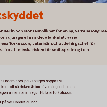
tskyddet
för Berlin och stor sannolikhet för en ny, värre säsong m
om djurägare finns det alla skäl att vässa
elena Torkelsson, veterinär och avdelningschef för
a för att minska risken för smittspridning i din
m sjukdom som jag verkligen hoppas vi
der kontroll så risken är inte överhängande, men
r någon annanstans, säger Helena Torkelsson.
 på var i landet du bor.