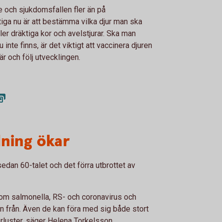
 och sjukdomsfallen fler än på
iga nu är att bestämma vilka djur man ska
er dräktiga kor och avelstjurar. Ska man
u inte finns, är det viktigt att vaccinera djuren
är och följ utvecklingen.
dning ökar
sedan 60-talet och det förra utbrottet av
som salmonella, RS- och coronavirus och
från. Även de kan föra med sig både stort
luster, säger Helena Torkelsson.