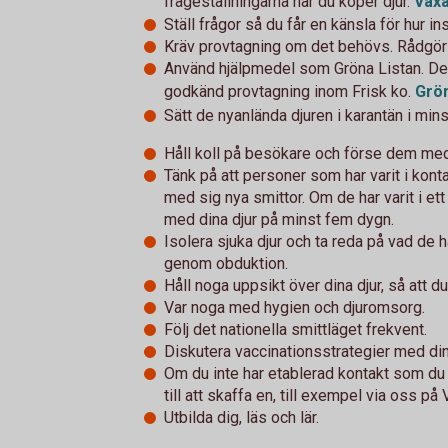
frågeställningarna när du köper djur.
Växa
Ställ frågor så du får en känsla för hur in
Kräv provtagning om det behövs. Rådgör
Använd hjälpmedel som Gröna Listan. Den 
godkänd provtagning inom Frisk ko.
Grön
Sätt de nyanlända djuren i karantän i mins
Håll koll på besökare och förse dem med 
Tänk på att personer som har varit i kont
med sig nya smittor. Om de har varit i e
med dina djur på minst fem dygn.
Isolera sjuka djur och ta reda på vad de h
genom obduktion.
Håll noga uppsikt över dina djur, så att d
Var noga med hygien och djuromsorg.
Följ det nationella smittläget frekvent.
Diskutera vaccinationsstrategier med din 
Om du inte har etablerad kontakt som d
till att skaffa en, till exempel via oss på
Utbilda dig, läs och lär.