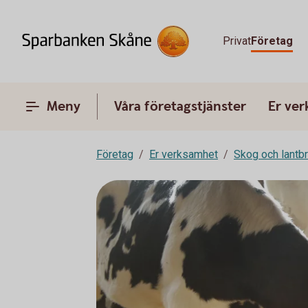
Privat
Företag
Meny
Våra företagstjänster
Er ve
Företag
Er verksamhet
Skog och lantb