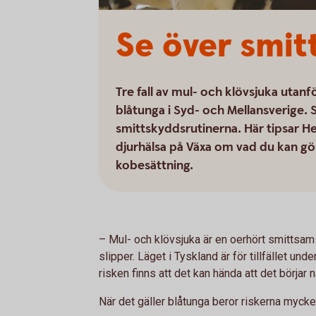
Se över smit
Tre fall av mul- och klövsjuka utan
blåtunga i Syd- och Mellansverige. S
smittskyddsrutinerna. Här tipsar H
djurhälsa på Växa om vad du kan gör
kobesättning.
–
Mul- och klövsjuka är en oerhört smittsa
slipper. Läget i Tyskland är för tillfället un
risken finns att det kan hända att det börja
När det gäller blåtunga beror riskerna mycket