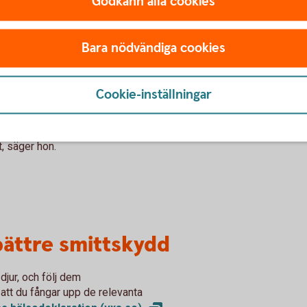
Godkänn alla cookies
tt skapa ett riktigt bra smittskydd på din
kobesättningen får du högre ersättning av
ger hon.
Bara nödvändiga cookies
är nyinköpta djur.
Cookie-inställningar
förvånad över att inte fler har striktare
r ett hot både mot djurhälsan, lönsamheten
ingen. Med ganska enkla medel och lite
t, säger hon.
bättre smittskydd
djur, och följ dem
att du fångar upp de relevanta