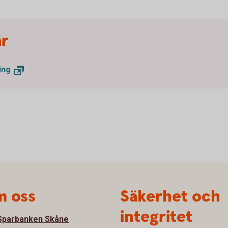
är
ing
 oss
Säkerhet och
integritet
parbanken Skåne