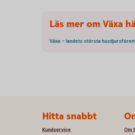
Läs mer om Växa h
Växa – landets största
husdjursfören
Sidfot
Hitta snabbt
Om
Kundservice
Om S