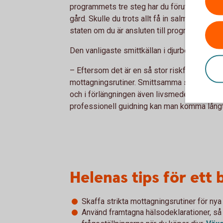
programmets tre steg har du förutsättningar a
gård. Skulle du trots allt få in salmonella i 
staten om du är ansluten till programmet, sä
Den vanligaste smittkällan i djurbesättningar 
– Eftersom det är en så stor riskfaktor är jag 
mottagningsrutiner. Smittsamma sjukdomar ä
och i förlängningen även livsmedelsförsörjn
professionell guidning kan man komma lång
Helenas tips för ett 
Skaffa strikta mottagningsrutiner för nya 
Använd framtagna hälsodeklarationer, så 