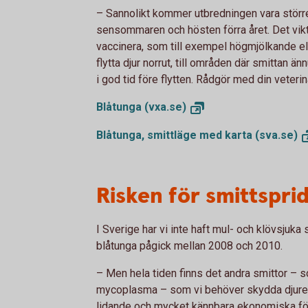
–
Sannolikt kommer utbredningen vara större
sensommaren och hösten förra året. Det vikt
vaccinera, som till exempel högmjölkande ell
flytta djur norrut, till områden där smittan änn
i god tid före flytten. Rådgör med din veterin
Blåtunga
(vxa.se)
Blåtunga, smittläge med karta
(sva.se)
Risken för smittspri
I Sverige har vi inte haft mul- och klövsjuka 
blåtunga pågick mellan 2008 och 2010.
– Men hela tiden finns det andra smittor – 
mycoplasma – som vi behöver skydda djuren 
lidande och mycket kännbara ekonomiska för