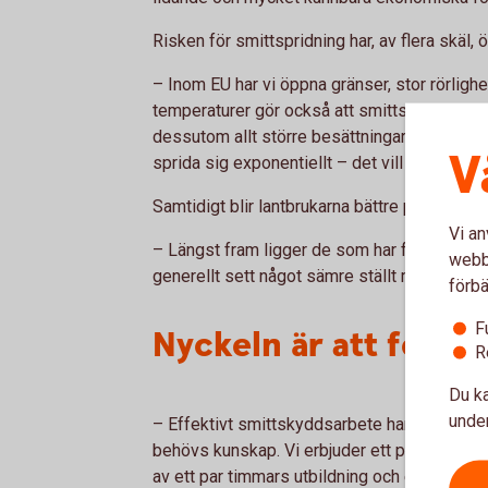
Risken för smittspridning har, av flera skäl, 
–
Inom EU har vi öppna gränser, stor rörlighe
temperaturer gör också att smittspridningen 
dessutom allt större besättningar. Och där de
V
sprida sig exponentiellt – det vill säga extr
Samtidigt blir lantbrukarna bättre på att fö
Vi an
–
Längst fram ligger de som har fågel- och 
webbp
generellt sett något sämre ställt med smitt
förbä
F
Nyckeln är att föreb
R
Du ka
under
–
Effektivt smittskyddsarbete handlar om at
behövs kunskap. Vi erbjuder ett program, Sm
av ett par timmars utbildning och ett veteri