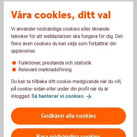
Våra cookies, ditt val
Pay Classic – fysisk betalterminal
Vi använder nödvändiga cookies eller liknande
tekniker för att webbplatsen ska fungera för dig. Det
Kortinlösen
finns även cookies du kan välja som förbättrar din
Betalterminal
upplevelse:
Visa, Mastercard, American Express och andra
vanliga kort
Funktioner, prestanda och statistik
Apple Pay, Google Pay och Samsung Pay
Relevant marknadsföring
24 timmars utbytesservice
Du kan ta tillbaka ditt cookie-medgivande när du vill,
Support alla dagar
36 månaders bindningstid (välj12 eller 24
på cookie-sidan eller under din profil när du är
månader mot en extra kostnad)
inloggad.
Så hanterar vi
cookies
.
Från 199 kr/mån + 0,79 %/transaktion
Godkänn alla cookies
Kortterminal och
betalterminal
Bara nödvändiga cookies