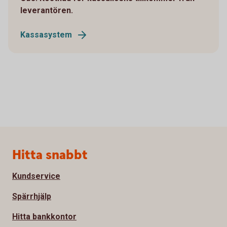
leverantören.
Kassasystem
Sidfot
Hitta snabbt
Kundservice
Spärrhjälp
Hitta bankkontor