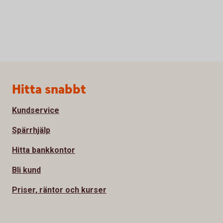
Sidfot
Hitta snabbt
Kundservice
Spärrhjälp
Hitta bankkontor
Bli kund
Priser, räntor och kurser