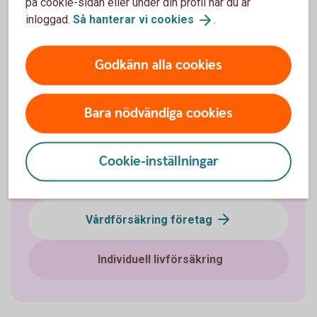
på cookie-sidan eller under din profil när du är
Välj innehåll i pensionsplanen
inloggad.
Så hanterar vi
cookies
.
Pensionssparande
Godkänn alla cookies
Sjukförsäkring företag
Bara nödvändiga cookies
Olycksfallsförsäkring
Cookie-inställningar
Tjänstegrupplivförsäkring TGL
Vårdförsäkring företag
Individuell livförsäkring