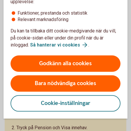
upplevelse:
Climate Impact - Placera din tjänstepension med
Funktioner, prestanda och statistik
fokus på en hållbar
Relevant marknadsföring
utveckling (swedbank-robur.se)
Du kan ta tillbaka ditt cookie-medgivande när du vill,
på cookie-sidan eller under din profil när du är
inloggad.
Så hanterar vi
cookies
.
Se dina försäkringar
Godkänn alla cookies
Du kan se dina försäkringar och byta fonder i både
Bara nödvändiga cookies
internetbanken, appen eller via portalen Mina
Försäkringar.
Cookie-inställningar
I internetbanken och appen
1. Logga in i internetbanken eller appen.
2. Tryck på Pension och Visa innehav.