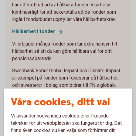
har ett brett utbud av hållbara fonder. Vi arbetar
kontinuerligt för att säkerställa att de fonder som
ingår i fondutbudet uppfyller våra hållbarhetskrav.
Hållbarhet i
fonder
Vi erbjuder många fonder som tar extra hänsyn till
hållbarhet så att du kan göra hållbara val för ditt
pensionssparande.
Swedbank Robur Global Impact och Climate Impact
är exempel på fonder som fokuserar på hållbarhet
och investerar i bolag som bidrar till FN:s globala
mål. I länkarna nedan kan du räkna ut hur ditt
Våra cookies, ditt val
sparande inom din tjänstepension i dessa fonder
kan bidra till hållbarhetsaktiviteter.
Vi använder nödvändiga cookies eller liknande
Global Impact - Placera din tjänstepension med
tekniker för att webbplatsen ska fungera för dig. Det
fokus på en hållbar
finns även cookies du kan välja som förbättrar din
utveckling (swedbank-robur.se)