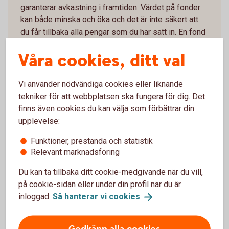
garanterar avkastning i framtiden. Värdet på fonder
kan både minska och öka och det är inte säkert att
du får tillbaka alla pengar som du har satt in. En fond
med riskklass 6-7 kan på grund av sin
Våra cookies, ditt val
sammansättning och använda förvaltningsmetoder
minska och öka kraftigt i värde. Du hittar faktablad,
informationsbroschyr och fondbestämmelser under
Vi använder nödvändiga cookies eller liknande
respektive fond på swedbank.se/fondlista eller hos
tekniker för att webbplatsen ska fungera för dig. Det
din återförsäljare.
finns även cookies du kan välja som förbättrar din
upplevelse:
Funktioner, prestanda och statistik
Relevant marknadsföring
Du kan ta tillbaka ditt cookie-medgivande när du vill,
på cookie-sidan eller under din profil när du är
Kontakta oss
inloggad.
Så hanterar vi
cookies
.