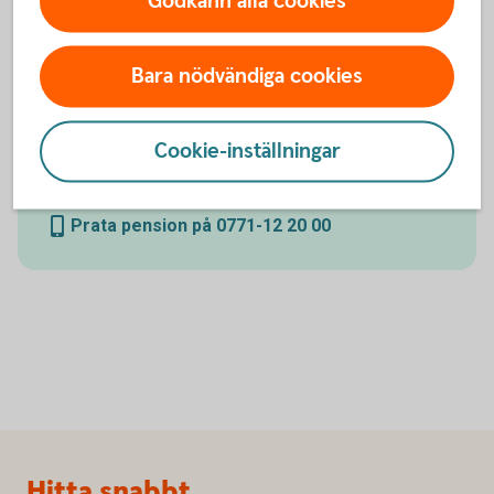
Godkänn alla cookies
Bara nödvändiga cookies
Prata pension med oss
Öppet vardagar 08.00-18.00. Stängt helger och röda
Cookie-inställningar
dagar.
Prata pension på 0771-12 20 00
Sidfot
Hitta snabbt