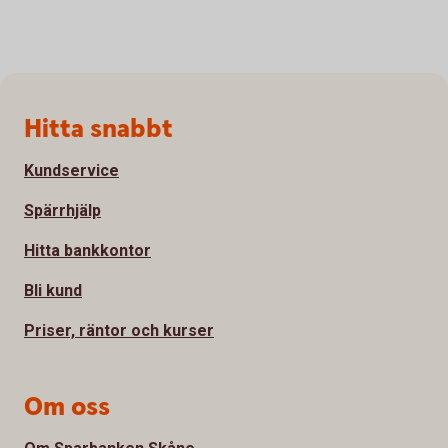
Sidfot
Hitta snabbt
Kundservice
Spärrhjälp
Hitta bankkontor
Bli kund
Priser, räntor och kurser
Om oss