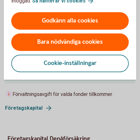
inloggad.
Så hanterar vi cookies
.
Rörlig årsavgift 0-1 000 000 kr
Godkänn alla cookies
0,40 %
Rörlig årsavgift 1 000 000 –5 000 000 kr
Bara nödvändiga cookies
0,20 %
Cookie-inställningar
Rörlig årsavgift över 5 000 000 kr
0,10 %
Förvaltningsavgift för valda fonder tillkommer.
Företagskapital
Företagskapital Depåförsäkring