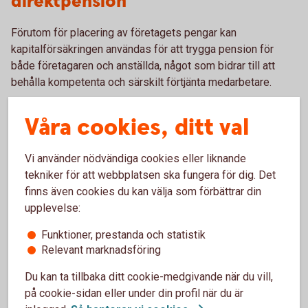
direktpension
Förutom för placering av företagets pengar kan
kapitalförsäkringen användas för att trygga pension för
både företagaren och anställda, något som bidrar till att
behålla kompetenta och särskilt förtjänta medarbetare.
Våra cookies, ditt val
Företagskapital
Vi använder nödvändiga cookies eller liknande
tekniker för att webbplatsen ska fungera för dig. Det
Företagskapital Fondförsäkring
finns även cookies du kan välja som förbättrar din
upplevelse:
Fast avgift 0-500 000 kr
Funktioner, prestanda och statistik
120 kr
Relevant marknadsföring
Du kan ta tillbaka ditt cookie-medgivande när du vill,
Fast avgift över 500 000 kr
på cookie-sidan eller under din profil när du är
0 kr