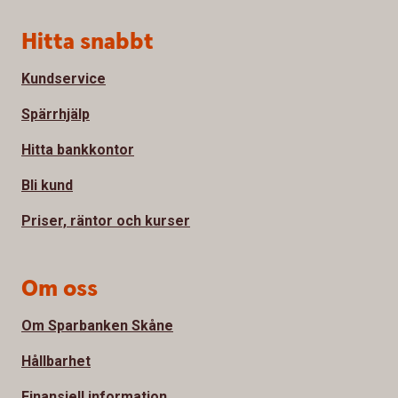
Sidfot
Hitta snabbt
Kundservice
Spärrhjälp
Hitta bankkontor
Bli kund
Priser, räntor och kurser
Om oss
Om Sparbanken Skåne
Hållbarhet
Finansiell information