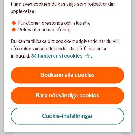
avlida?
finns även cookies du kan välja som förbättrar din
upplevelse:
När kan den anställde få ut pengarna?
Funktioner, prestanda och statistik
Relevant marknadsföring
Du kan ta tillbaka ditt cookie-medgivande när du vill,
på cookie-sidan eller under din profil när du är
Försäkringsgivare
inloggad.
Så hanterar vi
cookies
.
Swedbank Försäkring
AB
Godkänn alla cookies
Bara nödvändiga cookies
Fler pensionslösningar
Cookie-inställningar
Tjänstepension med depå