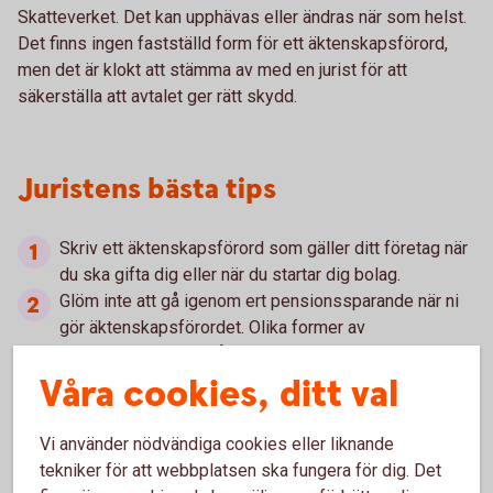
Skatteverket. Det kan upphävas eller ändras när som helst.
Det finns ingen fastställd form för ett äktenskapsförord,
men det är klokt att stämma av med en jurist för att
säkerställa att avtalet ger rätt skydd.
Juristens bästa tips
Skriv ett äktenskapsförord som gäller ditt företag när
du ska gifta dig eller när du startar dig bolag.
Glöm inte att gå igenom ert pensionssparande när ni
gör äktenskapsförordet. Olika former av
pensionssparande påverkas olika vid en skilsmässa.
Våra cookies, ditt val
Finns det fler delägare i bolaget – se till att ni har med
ett krav på äktenskapsförord i ert aktieägaravtal.
Tänk på att äktenskapsförordet kan få konsekvenser
Vi använder nödvändiga cookies eller liknande
för vad som händer när du eller din maka/make dör.
tekniker för att webbplatsen ska fungera för dig. Det
Se till att ni har följderna klara för er.