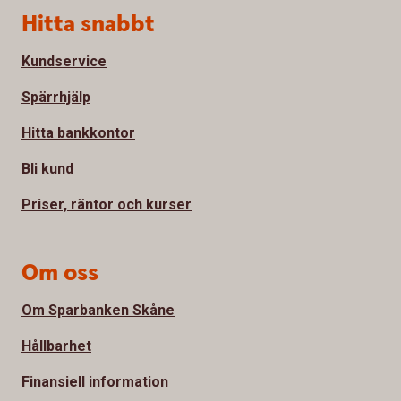
Sidfot
Hitta snabbt
Kundservice
Spärrhjälp
Hitta bankkontor
Bli kund
Priser, räntor och kurser
Om oss
Om Sparbanken Skåne
Hållbarhet
Finansiell information