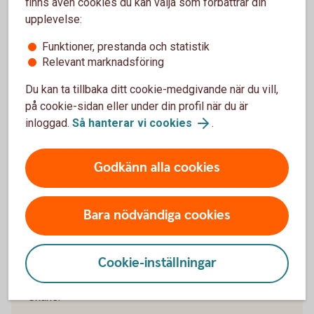
finns även cookies du kan välja som förbättrar din
upplevelse:
Funktioner, prestanda och statistik
Relevant marknadsföring
Juridisk hjälp när livet förändras
Du kan ta tillbaka ditt cookie-medgivande när du vill,
Ska du skilja dig och driver företag? Vår
på cookie-sidan eller under din profil när du är
samarbetspartner Företagarens Jurist kan hjälpa till
inloggad.
Så hanterar vi cookies
.
– oavsett om du vill få en överblick, skriva juridiska
dokument eller boka rådgivning.
Godkänn alla cookies
Gör en Livsbesiktning kostnadsfritt – få koll på
vad du behöver
Skriv avtal och dokument själv eller med stöd –
Bara nödvändiga cookies
få 20 % rabatt
Boka jurist - välj telefon, online eller möte och få
10 % rabatt
Cookie-inställningar
Erbjudandet gäller dig som är kund i Sparbanken
Skåne.