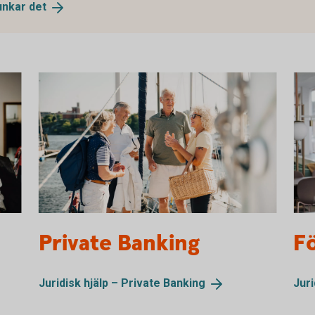
funkar
det
Friends on their way on a boat trip
Arch
Private Banking
F
Juridisk hjälp – Private
Banking
Juri