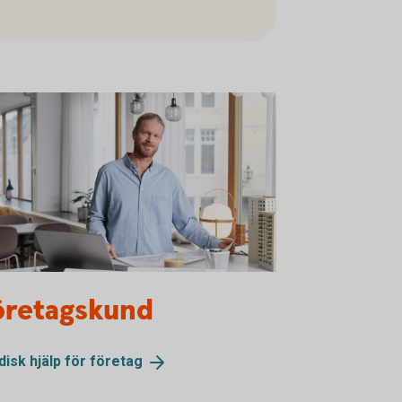
itect reviewing a building blueprint
öretagskund
disk hjälp för
företag