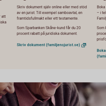
Skriv dokument själv online eller med stöd
Boka 
av en jurist. Till exempel samboavtal, en
– i t
 att
framtidsfullmakt eller ett testamente.
Famil
diska
Som Sparbanken Skåne-kund får du 20
Som k
procent rabatt på juridiska dokument.
procen
prisfö
Skriv dokument
(familjensjurist.se)
Boka 
(fami