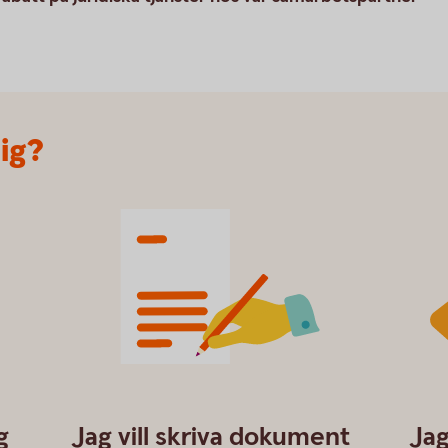
dig?
family-law_contract.svg
Famil
g
Jag vill skriva dokument
Jag