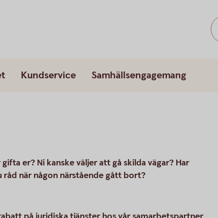
et
Kundservice
Samhällsengagemang
 gifta er? Ni kanske väljer att gå skilda vägar? Har
 råd när någon närstående gått bort?
batt på juridiska tjänster hos vår samarbetspartner