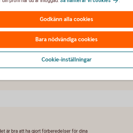
 din profil när du är inloggad.
Så hanterar vi
cookies
.
ambo eller gifter sig. Ibland händer det
ch skapa en trygg framtid tillsammans.
Godkänn alla cookies
ler
kombo
Bara nödvändiga cookies
na
Cookie-inställningar
et är bra att ha gjort förberedelser för dina