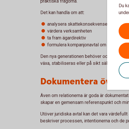
praktiska frågorna.
Du ka
Det kan handla om att:
under
analysera skattekonsekvenser
värdera verksamheten
ta fram ägardirektiv
formulera kompanjonavtal om flera ska 
Den nya generationen behöver också ofta ty
växa, stabiliseras eller på sikt säljas vidare?
Dokumentera övere
Även om relationerna är goda är dokumentat
skapar en gemensam referenspunkt och mins
Utöver juridiska avtal kan det vara värdefu
beskriver processen, intentionerna och de pr