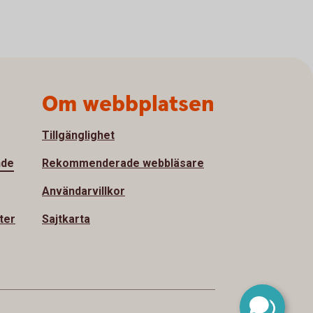
Om webbplatsen
Tillgänglighet
nde
Rekommenderade webbläsare
Användarvillkor
ter
Sajtkarta