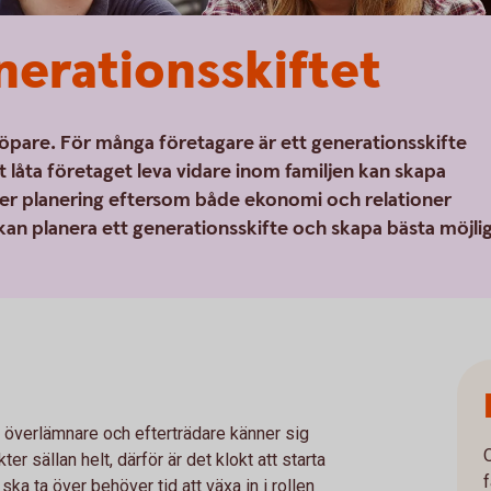
nerations­skiftet
rn köpare. För många företagare är ett generationsskifte
t låta företaget leva vidare inom familjen kan skapa
ver planering eftersom både ekonomi och relationer
 kan planera ett generationsskifte och skapa bästa möjli
e överlämnare och efterträdare känner sig
r sällan helt, därför är det klokt att starta
ska ta över behöver tid att växa in i rollen