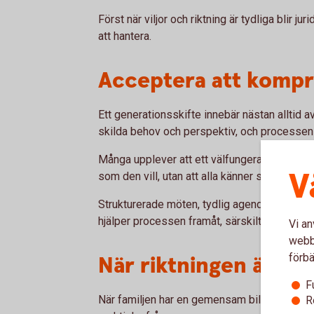
Först när viljor och riktning är tydliga blir 
att hantera.
Acceptera att komp
Ett generationsskifte innebär nästan alltid 
skilda behov och perspektiv, och processen
Många upplever att ett välfungerande generat
V
som den vill, utan att alla känner sig hörda 
Strukturerade möten, tydlig agenda och do
hjälper processen framåt, särskilt när samta
Vi an
webbp
När riktningen är satt
förbä
F
När familjen har en gemensam bild av vägen 
R