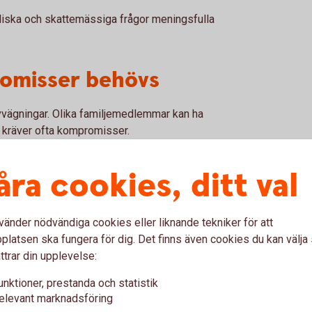
juridiska och skattemässiga frågor meningsfulla
romisser behövs
avvägningar. Olika familjemedlemmar kan ha
 kräver ofta kompromisser.
ionsskifte inte innebär att någon får exakt
åra cookies, ditt val
och kan acceptera helheten.
kumentation av vad man kommit överens om
len blir känslomässigt krävande.
vänder nödvändiga cookies eller liknande tekniker för att
latsen ska fungera för dig. Det finns även cookies du kan välj
 – gå vidare till struktur
ttrar din upplevelse:
unktioner, prestanda och statistik
framåt är det dags att arbeta vidare med de
elevant marknadsföring