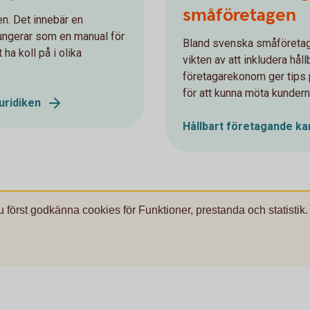
småföretagen
ften. Det innebär en
fungerar som en manual för
Bland svenska småföretag
 ha koll på i olika
vikten av att inkludera hå
företagarekonom ger tips 
för att kunna möta kundern
uridiken
Hållbart företagande k
u först godkänna cookies för Funktioner, prestanda och statistik.