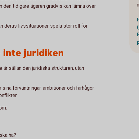
m den tidigare ägaren gradvis kan lämna över
n deras livssituationer spela stor roll för
 inte juridiken
 är sällan den juridiska strukturen, utan
a sina förväntningar, ambitioner och farhågor.
nflikter.
som:
 ska ha?