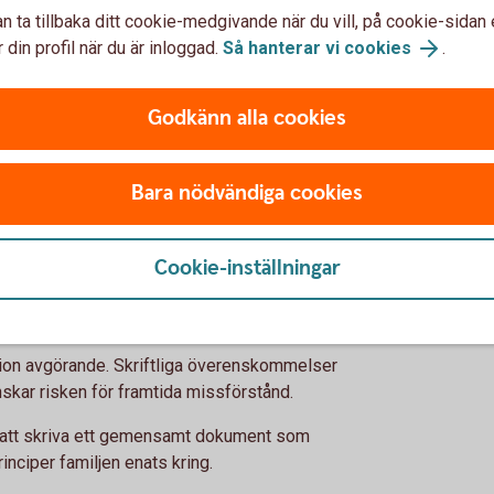
n ta tillbaka ditt cookie-medgivande när du vill, på cookie-sidan 
 din profil när du är inloggad.
Så hanterar vi cookies
.
Godkänn alla cookies
äga tillsammans
Bara nödvändiga cookies
dliggöra sina ambitioner, ska verksamheten
Cookie-inställningar
nskommelsen
ion avgörande. Skriftliga överenskommelser
kar risken för framtida missförstånd.
llt att skriva ett gemensamt dokument som
inciper familjen enats kring.