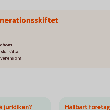
nerationsskiftet
behövs
 ska sättas
överens om
å juridiken?
Hållbart företa