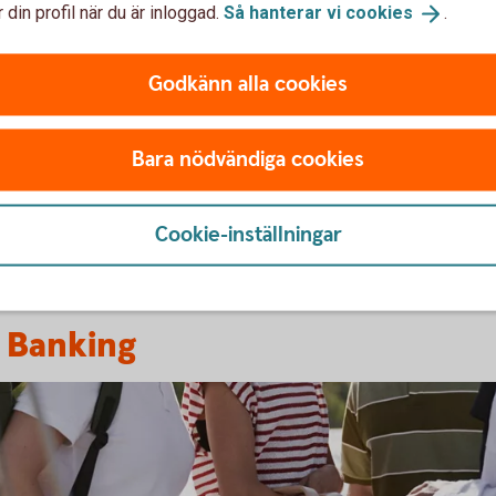
 din profil när du är inloggad.
Så hanterar vi
cookies
.
Godkänn alla cookies
ebolag
Flytta ditt aktieb
Bara nödvändiga cookies
Vill du byta bank med dit
Cookie-inställningar
 Banking