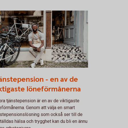
89906624
änstepension - en av de
ktigaste löneförmånerna
bra tjänstepension är en av de viktigaste
eförmånerna. Genom att välja en smart
nstepensionslösning som också ser till de
tälldas hälsa och trygghet kan du bli en ännu