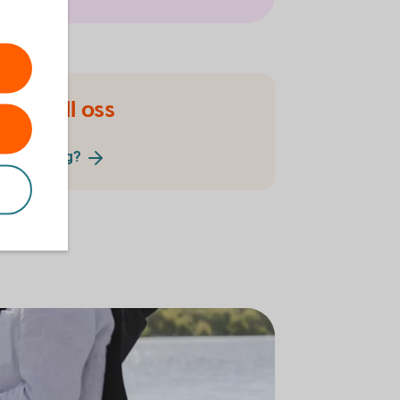
olag till oss
t
aktiebolag?