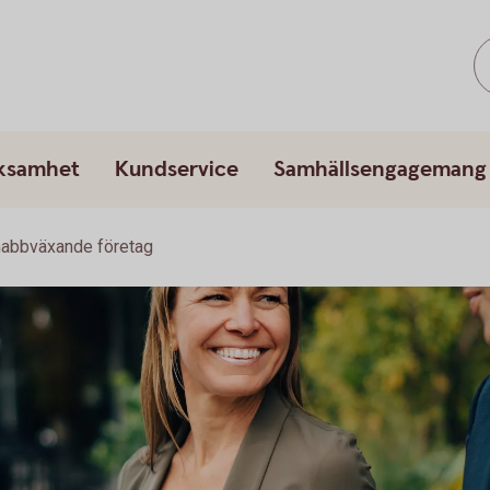
rksamhet
Kundservice
Samhällsengagemang
nabbväxande företag