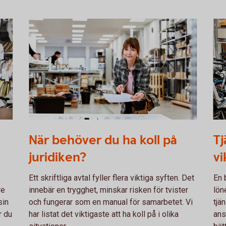
Woman flipping through a sheet of paper
12
När behöver du ha koll på
Tj
juridiken?
vi
Ett skriftliga avtal fyller flera viktiga syften. Det
En 
re
innebär en trygghet, minskar risken för tvister
lön
sin
och fungerar som en manual för samarbetet. Vi
tjä
r du
har listat det viktigaste att ha koll på i olika
ans