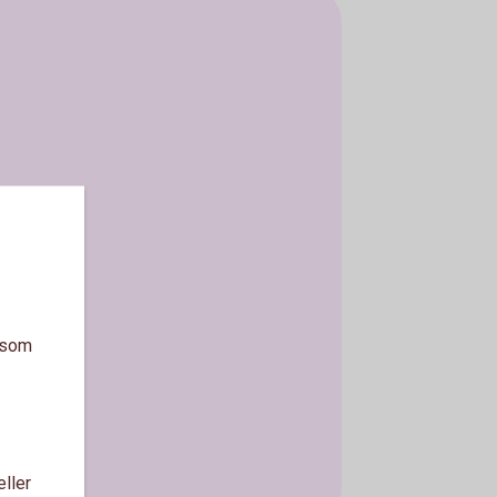
a som
eller