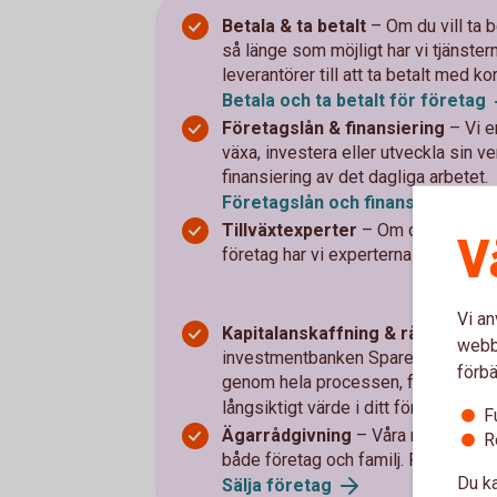
Betala & ta betalt
–
Om du vill ta 
så länge som möjligt har vi tjänsterna
leverantörer till att ta betalt med k
Betala och ta betalt för
företag
Företagslån & finansiering
– Vi e
växa, investera eller utveckla sin ver
finansiering av det dagliga arbetet.
Företagslån och
finansiering
Tillväxtexperter
–
Om du vill ta n
V
företag har vi experterna som hjälper
Vi an
Kapitalanskaffning & rådgivning
webbp
investmentbanken SpareBank 1 Market
förbä
genom hela processen, från analys o
långsiktigt värde i ditt företag.
Kon
F
Ägarrådgivning
– Våra rådgivare st
R
både företag och familj. Från ägarstr
Du ka
Sälja
företag