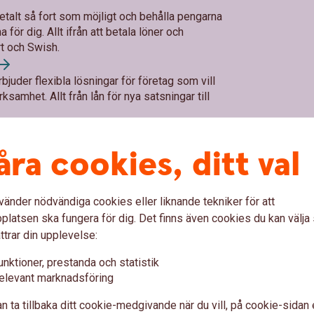
betalt så fort som möjligt och behålla pengarna
 för dig. Allt ifrån att betala löner och
ort och Swish.
rbjuder flexibla lösningar för företag som vill
ksamhet. Allt från lån för nya satsningar till
ästa steg och växa på ett sätt som passar ditt
åra cookies, ditt val
 dig dit.
vänder nödvändiga cookies eller liknande tekniker för att
– Genom vårt samarbete med den nordiska
latsen ska fungera för dig. Det finns även cookies du kan välj
s får du tillgång till kvalificerad rådgivning
ttrar din upplevelse:
ch värdering till genomförande, för att skapa
takta
oss
unktioner, prestanda och statistik
öttar dig som ägare i att skapa trygghet för
elevant marknadsföring
ategi till framtida generationsskifte.
n ta tillbaka ditt cookie-medgivande när du vill, på cookie-sidan 