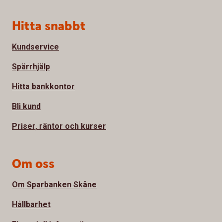
Sidfot
Hitta snabbt
Kundservice
Spärrhjälp
Hitta bankkontor
Bli kund
Priser, räntor och kurser
Om oss
Om Sparbanken Skåne
Hållbarhet