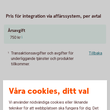
Pris för integration via affärssystem, per avtal
Årsavgift
750 kr
1
Transaktionsavgifter och avgifter för
Tillbaka
1
underliggande tjänster och produkter
tillkommer.
Våra cookies, ditt val
Vad är ERP, bankintegration och
ERP-integration?
Vi använder nödvändiga cookies eller liknande
tekniker för att webbplatsen ska fungera för dig. Det