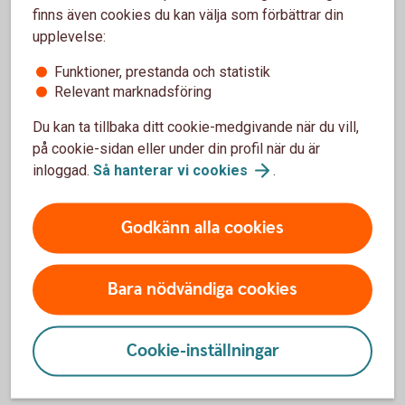
Vad betyder ERP?
finns även cookies du kan välja som förbättrar din
upplevelse:
Funktioner, prestanda och statistik
ERP står för Enterprise Resource Planning – på svenska
Relevant marknadsföring
affärssystem. Det är ett affärssystem, alltså ett IT-system,
som hjälper företag att hantera olika delar av verksamheten,
Du kan ta tillbaka ditt cookie-medgivande när du vill,
som ekonomi, HR, logistik eller tillverkning. De finns i
på cookie-sidan eller under din profil när du är
många former – från små bokföringsprogram till
inloggad.
Så hanterar vi
cookies
.
avancerade system för stora företag.
När vi pratar om ERP-system inkluderar vi också andra
Godkänn alla cookies
system där en bankkoppling kan vara till nytta – till
exempel lönesystem, fastighetssystem eller enklare
Bara nödvändiga cookies
redovisnings- och bokföringsprogram.
Cookie-inställningar
Bankintegration av ERP