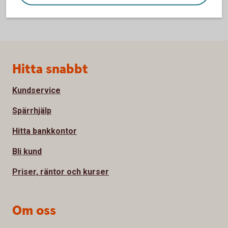
Sidfot
Hitta snabbt
Kundservice
Spärrhjälp
Hitta bankkontor
Bli kund
Priser, räntor och kurser
Om oss