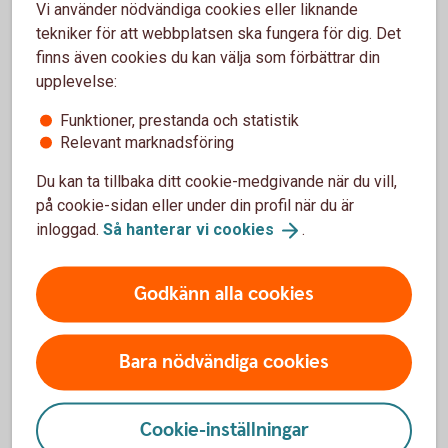
Vi använder nödvändiga cookies eller liknande
tekniker för att webbplatsen ska fungera för dig. Det
Tjänstepension med depå
finns även cookies du kan välja som förbättrar din
upplevelse:
Extra pensionsavsättning
Funktioner, prestanda och statistik
Relevant marknadsföring
Erbjud medarbetarna löneväxling
Du kan ta tillbaka ditt cookie-medgivande när du vill,
på cookie-sidan eller under din profil när du är
Direktpension
inloggad.
Så hanterar vi
cookies
.
Företag med kollektivavtal
Godkänn alla cookies
Alternativ ITP
Bara nödvändiga cookies
Cookie-inställningar