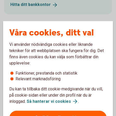
Hitta ditt
bankkontor
Våra cookies, ditt val
Ring oss
Vi använder nödvändiga cookies eller liknande
Ring oss för att få hjälp med företagets affärer.
tekniker för att webbplatsen ska fungera för dig. Det
finns även cookies du kan välja som förbättrar din
Ring 0771-12 20 00
upplevelse:
Funktioner, prestanda och statistik
Relevant marknadsföring
Försäkringsgivare
Du kan ta tillbaka ditt cookie-medgivande när du vill,
på cookie-sidan eller under din profil när du är
inloggad.
Så hanterar vi
cookies
.
Swedbank Försäkring
AB