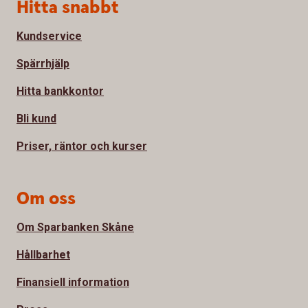
Sidfot
Hitta snabbt
Kundservice
Spärrhjälp
Hitta bankkontor
Bli kund
Priser, räntor och kurser
Om oss
Om Sparbanken Skåne
Hållbarhet
Finansiell information