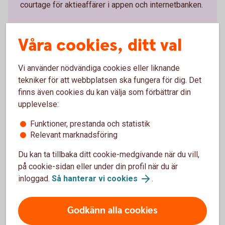
courtage för aktieaffärer i appen och internetbanken.
Så här blir du kund i Private Banking
Våra cookies, ditt val
Vi använder nödvändiga cookies eller liknande
tekniker för att webbplatsen ska fungera för dig. Det
Se hela prislistan för
finns även cookies du kan välja som förbättrar din
upplevelse:
värdepappershandel
Funktioner, prestanda och statistik
Relevant marknadsföring
Prislista våra värdepapperstjänster
Du kan ta tillbaka ditt cookie-medgivande när du vill,
på cookie-sidan eller under din profil när du är
inloggad.
Så hanterar vi cookies
.
Mer information
Godkänn alla cookies