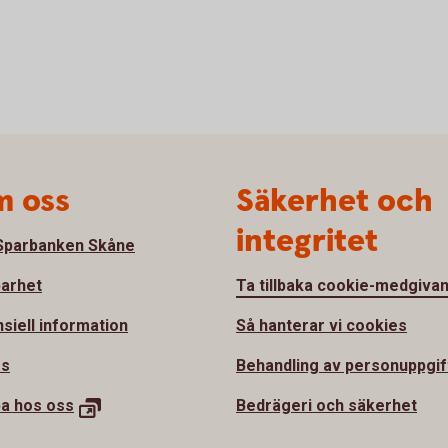
 oss
Säkerhet och
integritet
parbanken Skåne
barhet
Ta tillbaka cookie-medgiva
nsiell information
Så hanterar vi cookies
ss
Behandling av personuppgif
ba hos
oss
Bedrägeri och säkerhet