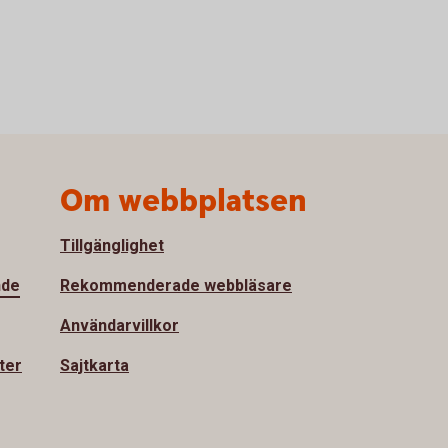
Om webbplatsen
Tillgänglighet
nde
Rekommenderade webbläsare
Användarvillkor
ter
Sajtkarta