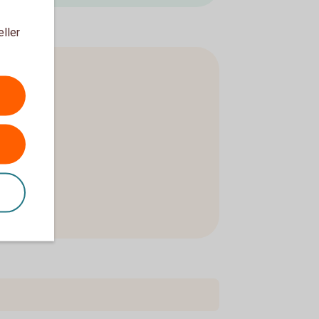
eller
ort