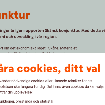
unktur
nger årligen rapporten Skånsk konjunktur. Med detta vil
mi och utveckling i vår region.
rt om det ekonomiska läget i Skåne. Materialet
or och kvalitativa intervjuer. Det belyser den
imensionerna invånare och näringsliv i såväl
åra cookies, ditt val
egion- och detaljnivå i samtliga 33 kommuner i
i samarbete med Øresundsinstituttet.
vänder nödvändiga cookies eller liknande tekniker för att
latsen ska fungera för dig. Det finns även cookies du kan välj
ttrar din upplevelse:
026 (pdf)
unktioner, prestanda och statistik