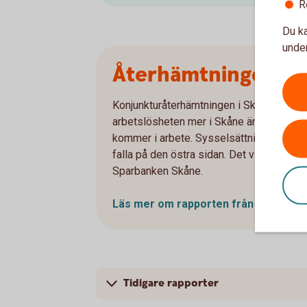
R
Du ka
under
Återhämtningen väx
Konjunkturåterhämtningen i Skåne har börj
arbetslösheten mer i Skåne än i övriga sto
kommer i arbete. Sysselsättningen i närin
falla på den östra sidan. Det visar våren
Sparbanken Skåne.
Läs mer om rapporten från maj
2026
Tidigare rapporter