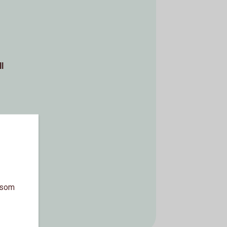
l
a som