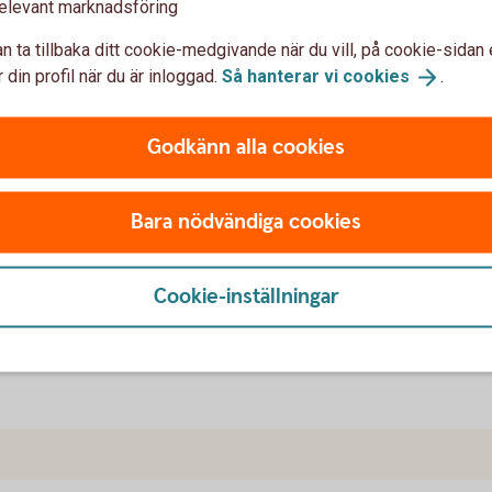
elevant marknadsföring
n ta tillbaka ditt cookie-medgivande när du vill, på cookie-sidan 
 din profil när du är inloggad.
Så hanterar vi
cookies
.
lar upp i Skåne, visar ny rapp
Godkänn alla cookies
at ta fart, trots en osäker omvärld. Idag minskar
rstadslän, i takt med att allt fler utrikes födda
Bara nödvändiga cookies
gslivet ökar i västra Skåne, men fortsätter att
s utgåva av rapporten Skånsk konjunktur från
Cookie-inställningar