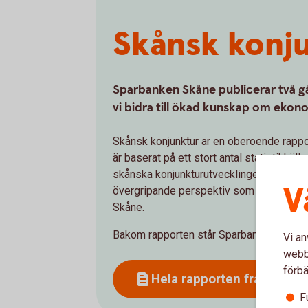
Skånsk konj
Sparbanken Skåne publicerar två gå
vi bidra till ökad kunskap om ekono
Skånsk konjunktur är en oberoende rappo
är baserat på ett stort antal statistikkäll
skånska konjunkturutvecklingen utifrån d
V
övergripande perspektiv som ner på delr
Skåne.
Bakom rapporten står Sparbanken Skåne 
Vi an
webbp
förbä
Hela rapporten från maj 2
F