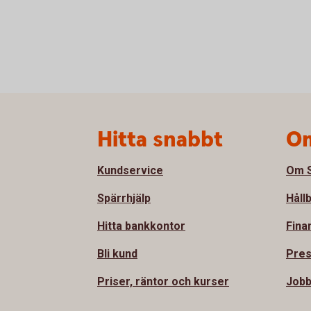
Sidfot
Hitta snabbt
Om
Kundservice
Om S
Spärrhjälp
Håll
Hitta bankkontor
Fina
Bli kund
Pre
Priser, räntor och kurser
Job